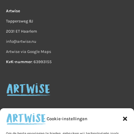
Artwise
Tappersweg 8J
2031 ET Haarlem
info@artwise.nu
Artwise via Google Maps
KvK-nummer
: 63993155
Cookie-instellingen
Home
Veelgestelde vragen
B2B
Om de beste ervaringen te bieden, gebruiken wij technologieën zoals