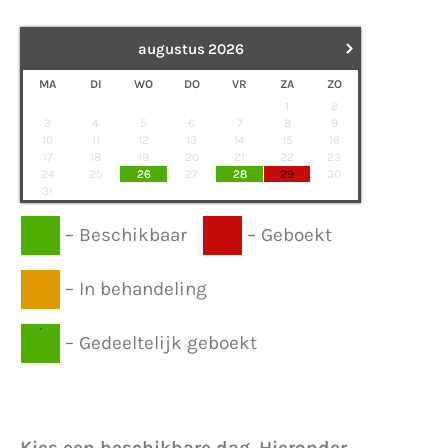
›
augustus
2026
MA
DI
WO
DO
VR
ZA
ZO
1
2
3
4
5
6
7
8
9
10
11
12
13
14
15
16
17
18
19
20
21
22
23
24
25
26
27
28
29
30
31
–
Beschikbaar
–
Geboekt
–
In behandeling
·
–
Gedeeltelijk geboekt