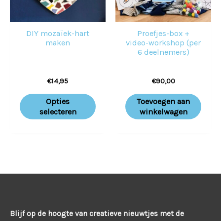
Deze
optie
DIY mozaïek-hart
Proefjes-box +
kan
maken
video-workshop (per
gekozen
6 deelnemers)
worden
€
14,95
€
90,00
op
de
Opties
Toevoegen aan
productpagina
selecteren
winkelwagen
Blijf op de hoogte van creatieve nieuwtjes met de