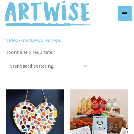
Ga
Hoo
naar
de
inhoud
Video-knutselworkshops
Toont alle 2 resultaten
Dit
product
heeft
meerdere
variaties.