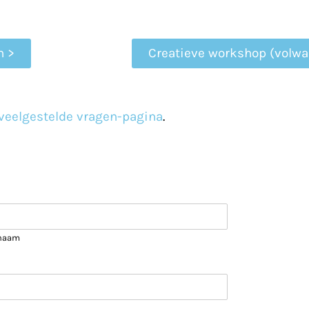
n >
Creatieve workshop (volw
veelgestelde vragen-pagina
.
naam