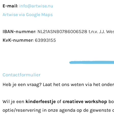
E-mail
:
info@artwise.nu
Artwise via Google Maps
IBAN-nummer
: NL21ASNB0786006528 t.n.v. J.J. We
KvK-nummer
: 63993155
Contactformulier
Heb je een vraag? Laat het ons weten via het onde
Wil je een
kinderfeestje
of
creatieve
workshop
bo
optie/reservering in onze agenda op de gewenste 