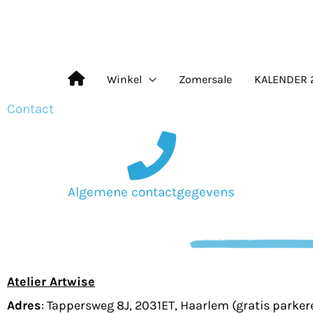
Ga
naar
de
Winkel
Zomersale
KALENDER 
inhoud
Contact
Algemene contactgegevens
Atelier Artwise
Adres
:
Tappersweg 8J, 2031ET, Haarlem
(gratis parker