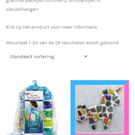
grachtenpandjes-schilderij, armbandjes of
sleutelhanger!
Klik op het product voor meer informatie.
Resultaat 1–20 van de 29 resultaten wordt getoond
Dit
prod
heeft
meer
variat
Deze