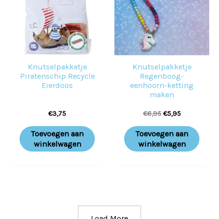
Knutselpakketje
Knutselpakketje
Piratenschip Recycle
Regenboog-
Eierdoos
eenhoorn-ketting
maken
€
3,75
€
6,95
€
5,95
Toevoegen aan
Toevoegen aan
winkelwagen
winkelwagen
Load More