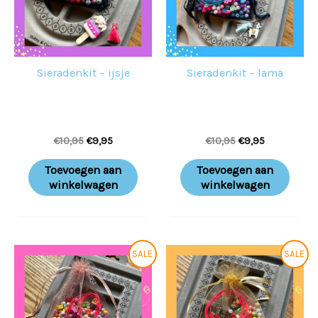
Sieradenkit – ijsje
Sieradenkit – lama
€
10,95
€
9,95
€
10,95
€
9,95
Toevoegen aan
Toevoegen aan
winkelwagen
winkelwagen
Oorspronkelijke
Huidige
Oorspronkelijke
Huidige
SALE
SALE
prijs
prijs
prijs
prijs
was:
is:
was:
is:
€10,95.
€9,95.
€10,95.
€9,95.