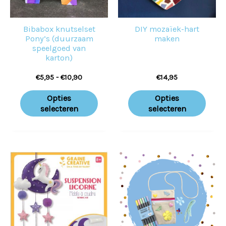
Deze
Deze
optie
optie
Bibabox knutselset
DIY mozaïek-hart
kan
kan
Pony’s (duurzaam
maken
gekozen
geko
speelgoed van
karton)
worden
word
€
5,95
-
€
10,90
€
14,95
op
op
de
de
Opties
Opties
productpagina
prod
selecteren
selecteren