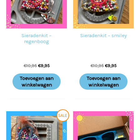
Sieradenkit –
Sieradenkit – smiley
regenboog
€
10,95
€
9,95
€
10,95
€
9,95
Toevoegen aan
Toevoegen aan
winkelwagen
winkelwagen
Oorspronkelijke
Huidige
Prijsklass
Dit
SALE
prijs
prijs
€10,95
prod
was:
is:
tot
€10,95.
€9,95.
€13,95
heeft