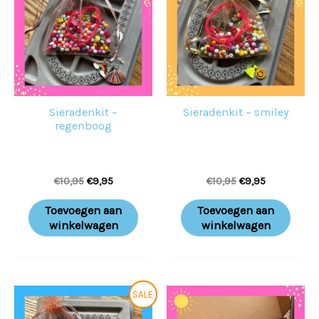
€10,95.
€9,95.
€10,95.
€9,95.
Sieradenkit –
Sieradenkit – smiley
regenboog
€
10,95
€
9,95
€
10,95
€
9,95
Toevoegen aan
Toevoegen aan
winkelwagen
winkelwagen
Oorspronkelijke
Huidige
Prijsklass
Dit
SALE
prijs
prijs
€10,95
prod
was:
is:
tot