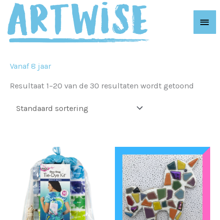
Ga
Hoo
naar
de
inhoud
Vanaf 8 jaar
Resultaat 1–20 van de 30 resultaten wordt getoond
Dit
prod
heeft
meer
variat