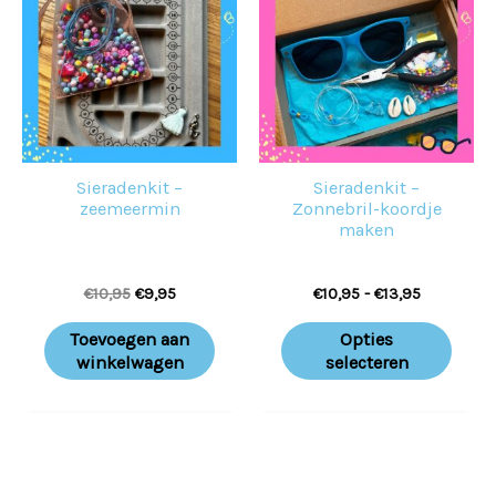
€10,95.
€9,95.
€13,95
heeft
meer
variat
Deze
optie
Sieradenkit –
Sieradenkit –
kan
zeemeermin
Zonnebril-koordje
geko
maken
word
€
10,95
€
9,95
€
10,95
-
€
13,95
op
de
Toevoegen aan
Opties
prod
winkelwagen
selecteren