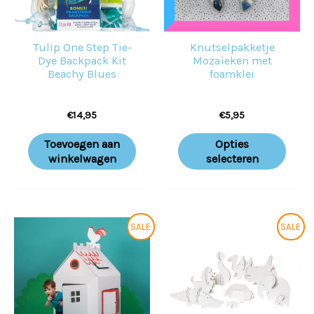
Deze
optie
Tulip One Step Tie-
Knutselpakketje
kan
Dye Backpack Kit
Mozaïeken met
geko
Beachy Blues
foamklei
word
€
14,95
€
5,95
op
de
Toevoegen aan
Opties
prod
winkelwagen
selecteren
Oorspronkelijke
Huidige
Prijsklass
Dit
SALE
SALE
prijs
prijs
€17,50
prod
was:
is:
tot
€39,95.
€34,95.
€22,50
heeft
meer
variat