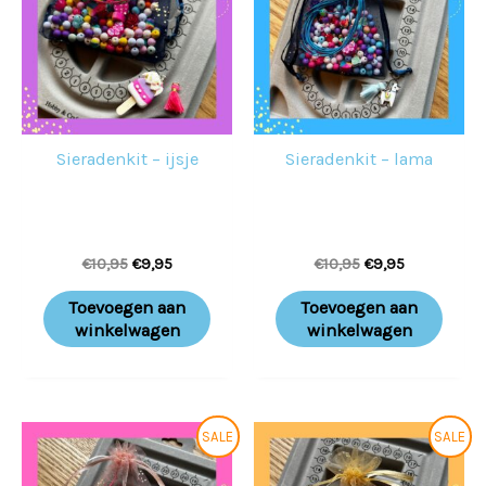
Sieradenkit – ijsje
Sieradenkit – lama
€
10,95
€
9,95
€
10,95
€
9,95
Toevoegen aan
Toevoegen aan
winkelwagen
winkelwagen
Oorspronkelijke
Huidige
Oorspronkelijke
Huidige
SALE
SALE
prijs
prijs
prijs
prijs
was:
is:
was:
is: