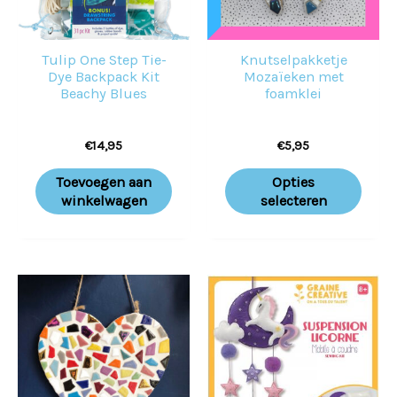
Deze
optie
Tulip One Step Tie-
Knutselpakketje
kan
Dye Backpack Kit
Mozaïeken met
geko
Beachy Blues
foamklei
word
€
14,95
€
5,95
op
de
Toevoegen aan
Opties
prod
winkelwagen
selecteren
Dit
product
heeft
meerdere
variaties.