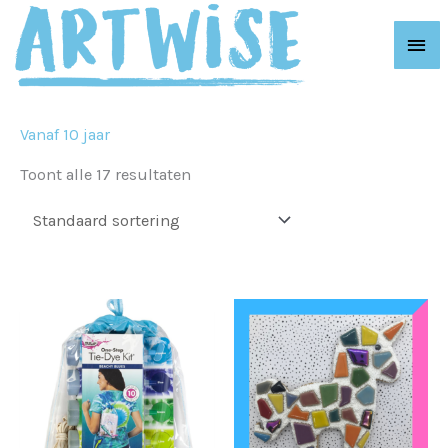
Ga
Hoo
naar
de
inhoud
Vanaf 10 jaar
Toont alle 17 resultaten
Dit
prod
heeft
meer
variat