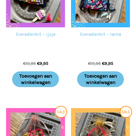
Sieradenkit – ijsje
Sieradenkit – lama
€
10,95
€
9,95
€
10,95
€
9,95
Toevoegen aan
Toevoegen aan
winkelwagen
winkelwagen
Oorspronkelijke
Huidige
Oorspronkelijke
Huidige
SALE
SALE
prijs
prijs
prijs
prijs
was:
is:
was:
is:
€10,95.
€9,95.
€10,95.
€9,95.