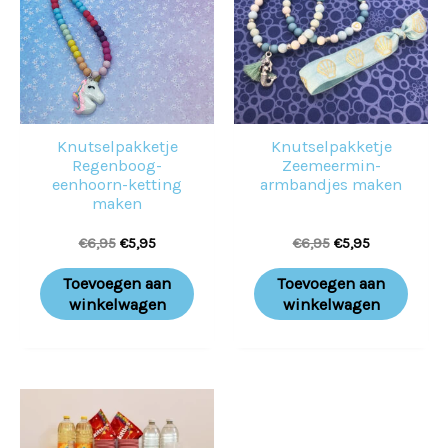
Knutselpakketje
Knutselpakketje
Regenboog-
Zeemeermin-
eenhoorn-ketting
armbandjes maken
maken
€
6,95
€
5,95
€
6,95
€
5,95
Toevoegen aan
Toevoegen aan
winkelwagen
winkelwagen