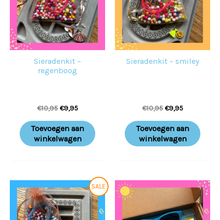
Sieradenkit –
Sieradenkit – smiley
regenboog
€
10,95
€
9,95
€
10,95
€
9,95
Toevoegen aan
Toevoegen aan
winkelwagen
winkelwagen
Oorspronkelijke
Huidige
Prijsklass
Dit
SALE
prijs
prijs
€10,95
prod
was:
is:
tot
€10,95.
€9,95.
€13,95
heeft