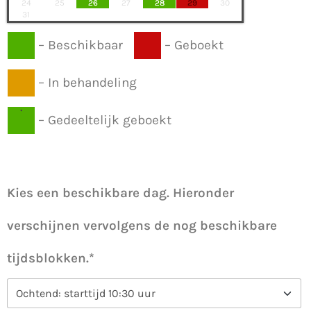
24
25
26
27
28
29
30
31
–
Beschikbaar
–
Geboekt
–
In behandeling
·
–
Gedeeltelijk geboekt
Kies een beschikbare dag. Hieronder
verschijnen vervolgens de nog beschikbare
tijdsblokken.*