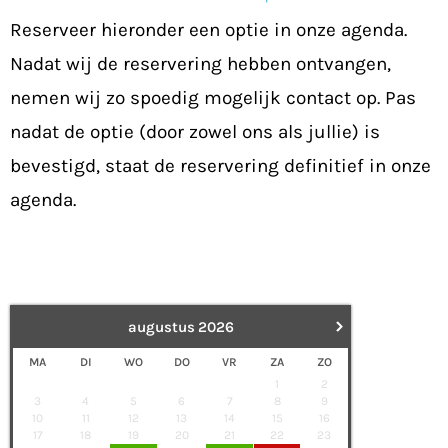
Reserveer hieronder een optie in onze agenda.
Nadat wij de reservering hebben ontvangen,
nemen wij zo spoedig mogelijk contact op. Pas
nadat de optie (door zowel ons als jullie) is
bevestigd, staat de reservering definitief in onze
agenda.
›
augustus
2026
MA
DI
WO
DO
VR
ZA
ZO
1
2
3
4
5
6
7
8
9
10
11
12
13
14
15
16
17
18
19
20
21
22
23