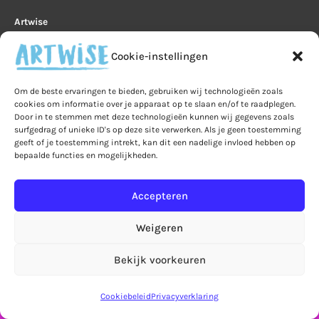
Artwise
Tappersweg 8J
Cookie-instellingen
2031 ET Haarlem
Om de beste ervaringen te bieden, gebruiken wij technologieën zoals
info@artwise.nu
cookies om informatie over je apparaat op te slaan en/of te raadplegen.
Door in te stemmen met deze technologieën kunnen wij gegevens zoals
Artwise via Google Maps
surfgedrag of unieke ID's op deze site verwerken. Als je geen toestemming
KvK-nummer
: 63993155
geeft of je toestemming intrekt, kan dit een nadelige invloed hebben op
bepaalde functies en mogelijkheden.
Accepteren
Weigeren
Bekijk voorkeuren
Let op! Bestellingen in de webshop worden pas
vanaf 7 september verzonden!
Negeren
Cookiebeleid
Privacyverklaring
Home
Veelgestelde vragen
B2B