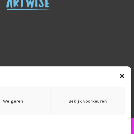
tourneren
Leveringen & verzendkosten
Weigeren
Bekijk voorkeuren
ct
Cookiebeleid (EU)
zonden!
Negeren