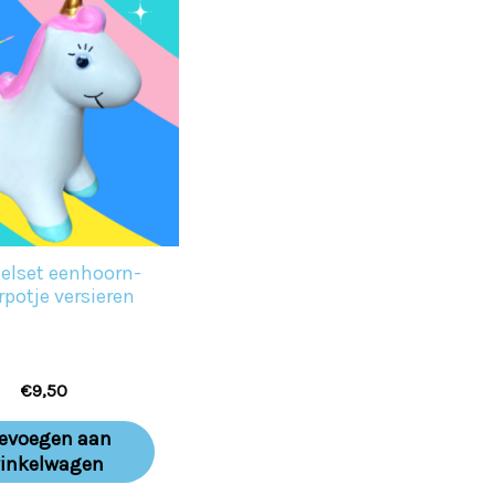
elset eenhoorn-
potje versieren
€
9,50
evoegen aan
inkelwagen