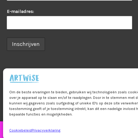
E-mailadres:
Om de beste ervaringen te bieden, gebruiken wij technologieën zoals cook
Home
Veelgestelde vragen
B2B
Pr
over je apparaat op te slaan en/of te raadplegen. Door in te stemmen met 
kunnen wij gegevens zoals surfgedrag of unieke ID's op deze site verwerken
Bestelling & betalin
toestemming geeft of je toestemming intrekt, kan dit een nadelige invloed
bepaalde functies en mogelijkheden.
Cookiebeleid
Privacyverklaring
Let op! Bestel