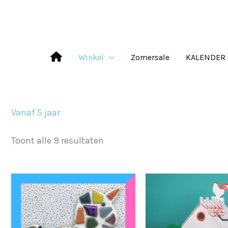
Ga
naar
de
Winkel
Zomersale
KALENDER 
inhoud
Vanaf 5 jaar
Toont alle 9 resultaten
Oorsp
Dit
prijs
product
was:
€39,9
heeft