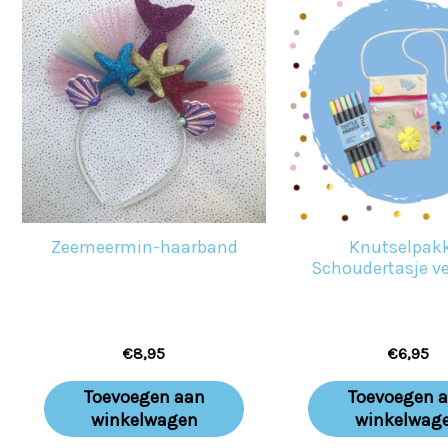
Zeemeermin-haarband
Knutselpak
Schoudertasje ve
€
8,95
€
6,95
Toevoegen aan
Toevoegen 
winkelwagen
winkelwag