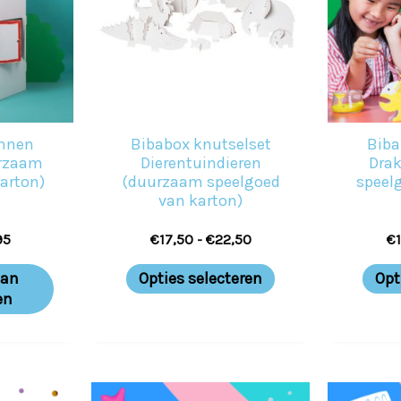
meerdere
variaties.
Deze
optie
kan
onnen
Bibabox knutselset
Biba
gekozen
urzaam
Dierentuindieren
Dra
arton)
(duurzaam speelgoed
speel
worden
van karton)
op
95
€
17,50
-
€
22,50
€
de
productpagina
aan
Opties selecteren
Opt
en
Prijsklasse:
Dit