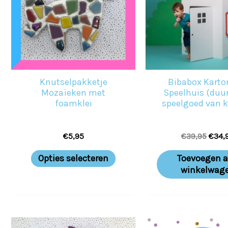
meerdere
variaties.
Deze
optie
kan
Knutselpakketje
Bibabox Kart
gekozen
Mozaïeken met
Speelhuis (du
foamklei
speelgoed van k
worden
op
€
5,95
€
39,95
€
34,
de
productpagina
Opties selecteren
Toevoegen 
winkelwag