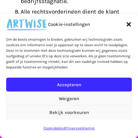
bedrijfsstagnatie.
Alle rechtsvorderingen dient de klant
binnen 1 jaar in te stellen als de klant niet
Cookie-instellingen
tevreden is over de werkzaamheden dan
Om de beste ervaringen te bieden, gebruiken wij technologieën zoals
wel het handelen van Artwise. Handelt de
cookies om informatie over je apparaat op te slaan en/of te raadplegen.
Door in te stemmen met deze technologieën kunnen wij gegevens zoals
klant niet tijdig, dan verjaart de
surfgedrag of unieke ID's op deze site verwerken. Als je geen toestemming
geeft of je toestemming intrekt, kan dit een nadelige invloed hebben op
rechtsvordering.
bepaalde functies en mogelijkheden.
Terug ↑
Accepteren
Weigeren
Bekijk voorkeuren
Artikel 11. Overmacht
Let op! Bestellingen in de webshop worden pas
vanaf 7 september verzonden!
Negeren
Cookiebeleid
Privacyverklaring
In geval van overmacht is Artwise niet