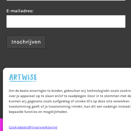
E-mailadres:
Om de beste ervaringen te bieden, gebruiken wij technologieën zoals cooki
Home
Veelgestelde vragen
B2B
Priv
over je apparaat op te slaan en/of te raadplegen. Door in te stemmen met d
kunnen wij gegevens zoals surfgedrag of unieke ID's op deze site verwerken. 
Bestelling & betaling
toestemming geeft of je toestemming intrekt, kan dit een nadelige invloed
bepaalde functies en mogelijkheden.
Cookiebeleid
Privacyverklaring
Let op! Bestelli