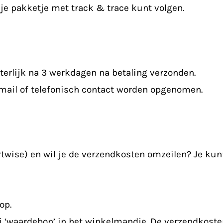
 je pakketje met track & trace kunt volgen.
terlijk na 3 werkdagen na betaling verzonden.
 e-mail of telefonisch contact worden opgenomen.
rtwise) en wil je de verzendkosten omzeilen? Je ku
op.
j ‘waardebon’ in het winkelmandje. De verzendkost