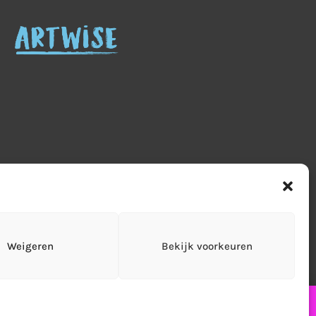
etourneren
Leveringen & verzendkosten
Weigeren
Bekijk voorkeuren
tact
Cookiebeleid (EU)
erzonden!
Negeren