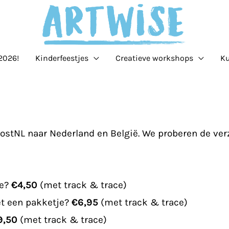
2026!
Kinderfeestjes
Creatieve workshops
Ku
ostNL naar Nederland en België. We proberen de ver
je?
€4,50
(met track & trace)
t een pakketje?
€6,95
(met track & trace)
9,50
(met track & trace)