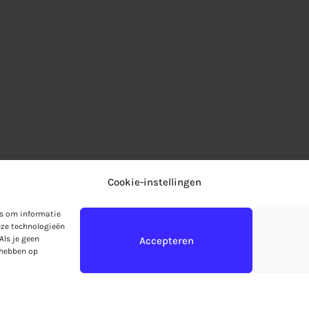
Cookie-instellingen
es om informatie
acy
Algemene voorwaarden
Privacy
Ruilen & r
eze technologieën
Als je geen
Accepteren
Mijn account
Winkelmand
Over Artwise
Con
 hebben op
Copyright © 2026
Artwise
ngen in de webshop worden pas vanaf 7 september v