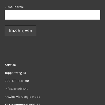
E-mailadres:
Artwise
Tappersweg 8J
2031 ET Haarlem
info@artwise.nu
Artwise via Google Maps
KvK-nummer
: 63993155