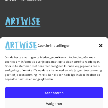
Cookie-instellingen
Home
Veelgestelde vragen
B2B
Om de beste ervaringen te bieden, gebruiken wij technologieën zoals
cookies om informatie over je apparaat op te slaan en/of te raadplegen.
Privacy
Algemene voorwaarden
Privacy
Door in te stemmen met deze technologieën kunnen wij gegevens zoals
surfgedrag of unieke ID's op deze site verwerken. Als je geen toestemming
Ruilen & retourneren
geeft of je toestemming intrekt, kan dit een nadelige invloed hebben op
bepaalde functies en mogelijkheden.
Leveringen & verzendkosten
Bestelling & betaling
Mijn account
Accepteren
Winkelmand
Over Artwise
Contact
Weigeren
Cookiebeleid (EU)