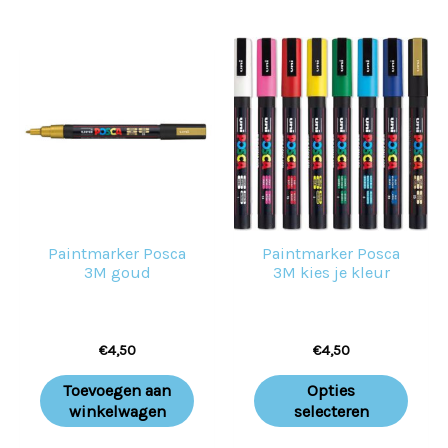
Dit
prod
heeft
meer
variat
Deze
optie
Paintmarker Posca
Paintmarker Posca
kan
3M goud
3M kies je kleur
geko
word
€
4,50
€
4,50
op
de
Toevoegen aan
Opties
prod
winkelwagen
selecteren