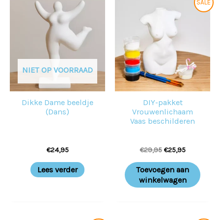
SALE
prijs
prijs
was:
is:
€29,95.
€25,95.
NIET OP VOORRAAD
Dikke Dame beeldje
DIY-pakket
(Dans)
Vrouwenlichaam
Vaas beschilderen
€
24,95
€
29,95
€
25,95
Lees verder
Toevoegen aan
winkelwagen