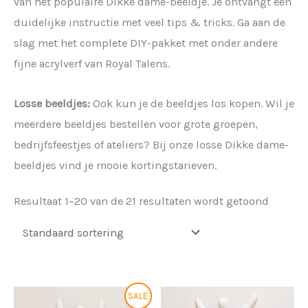
van het populaire Dikke dame-beeldje. Je ontvangt een
duidelijke instructie met veel tips & tricks. Ga aan de
slag met het complete DIY-pakket met onder andere
fijne acrylverf van Royal Talens.
Losse beeldjes:
Ook kun je de beeldjes los kopen. Wil je
meerdere beeldjes bestellen voor grote groepen,
bedrijfsfeestjes of ateliers? Bij onze losse Dikke dame-
beeldjes vind je mooie kortingstarieven.
Resultaat 1–20 van de 21 resultaten wordt getoond
Oorspronkelijke
Huidige
SALE
prijs
prijs