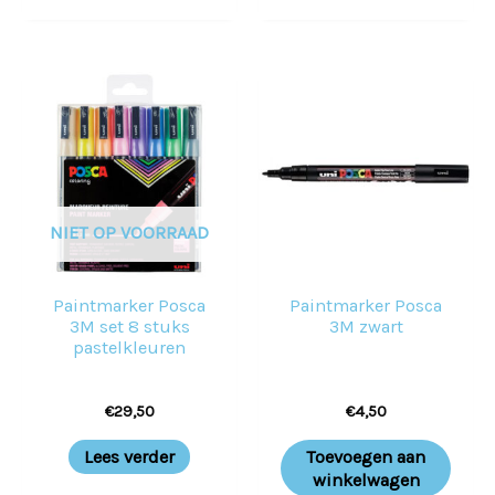
NIET OP VOORRAAD
Paintmarker Posca
Paintmarker Posca
3M set 8 stuks
3M zwart
pastelkleuren
€
29,50
€
4,50
Lees verder
Toevoegen aan
winkelwagen