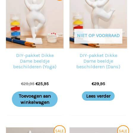
was:
is:
€29,95.
€25,95.
NIET OP VOORRAAD
DIY-pakket Dikke
DIY-pakket Dikke
Dame beeldje
Dame beeldje
beschilderen (Yoga)
beschilderen (Dans)
€
29,95
€
25,95
€
29,95
Toevoegen aan
Lees verder
winkelwagen
Oorspronkelijke
Huidige
Oorspronkelijke
Huidige
SALE
SALE