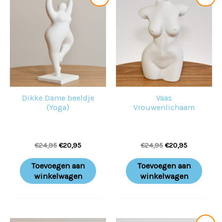
prijs
prijs
prijs
prijs
was:
is:
was:
is:
€24,95.
€20,95.
€24,95.
€20,95.
Dikke Dame beeldje
Vaas
(Yoga)
Vrouwenlichaam
€
24,95
€
20,95
€
24,95
€
20,95
Toevoegen aan
Toevoegen aan
winkelwagen
winkelwagen
Oorspronkelijke
Huidige