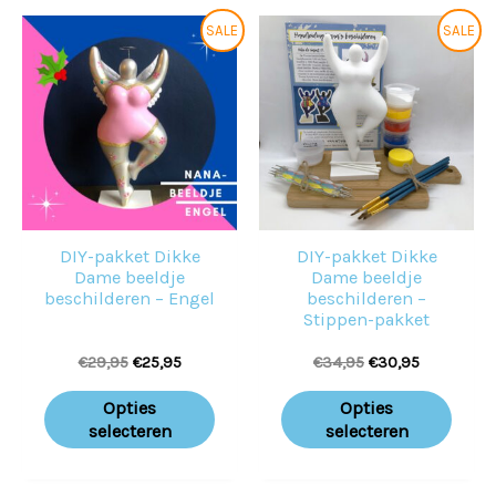
Oorspronkelijke
Huidige
Oorspronkelijke
Huidige
Dit
Dit
SALE
SALE
prijs
prijs
prijs
prijs
product
prod
was:
is:
was:
is:
€29,95.
€25,95.
€34,95.
€30,95.
heeft
heeft
meerdere
meer
variaties.
variat
Deze
Deze
optie
optie
DIY-pakket Dikke
DIY-pakket Dikke
kan
kan
Dame beeldje
Dame beeldje
gekozen
geko
beschilderen – Engel
beschilderen –
Stippen-pakket
worden
word
€
29,95
€
25,95
€
34,95
€
30,95
op
op
de
de
Opties
Opties
productpagina
prod
selecteren
selecteren