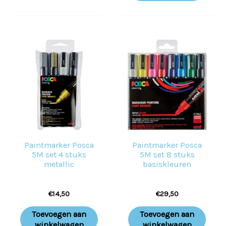
Paintmarker Posca
Paintmarker Posca
5M set 4 stuks
5M set 8 stuks
metallic
basiskleuren
€
14,50
€
29,50
Toevoegen aan
Toevoegen aan
winkelwagen
winkelwagen