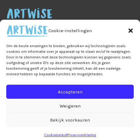
Cookie-instellingen
Om de beste ervaringen te bieden, gebruiken wij technologieën zoals
cookies om informatie over je apparaat op te slaan en/of te raadplegen.
Door in te stemmen met deze technologieën kunnen wij gegevens zoals
Home
Veelgestelde vragen
B2B
Privacy
surfgedrag of unieke ID's op deze site verwerken. Als je geen
Algemene voorwaarden
Privacy
toestemming geeft of je toestemming intrekt, kan dit een nadelige
invloed hebben op bepaalde functies en mogelijkheden.
Ruilen & retourneren
Leveringen & verzendkosten
Accepteren
Bestelling & betaling
Mijn account
Winkelmand
Over Artwise
Contact
Weigeren
Cookiebeleid (EU)
Bekijk voorkeuren
Let op! Bestellingen in de webshop worden pas vanaf 7
Copyright © 2026
Artwise
september verzonden!
Negeren
Cookiebeleid
Privacyverklaring