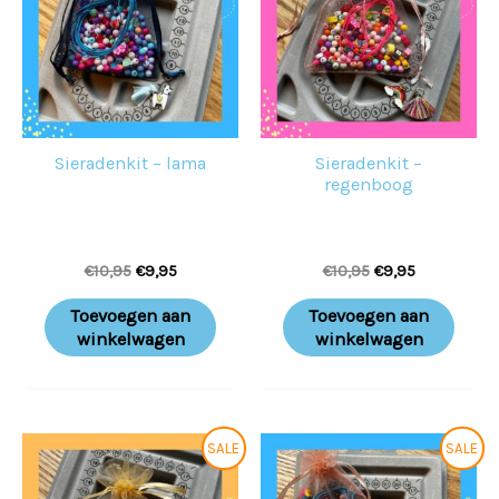
Sieradenkit – lama
Sieradenkit –
regenboog
€
10,95
€
9,95
€
10,95
€
9,95
Toevoegen aan
Toevoegen aan
winkelwagen
winkelwagen
Oorspronkelijke
Huidige
Oorspronkelijke
Huidige
SALE
SALE
prijs
prijs
prijs
prijs
was:
is:
was:
is: