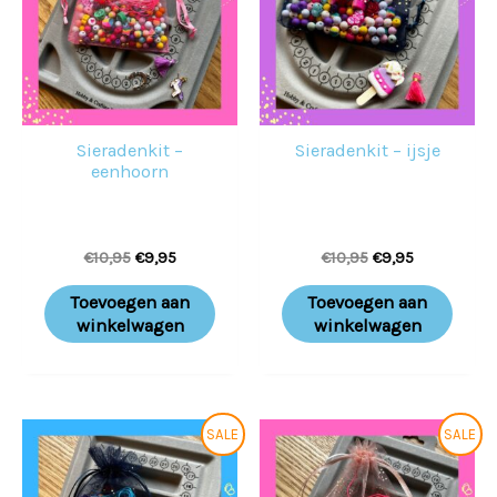
Sieradenkit –
Sieradenkit – ijsje
eenhoorn
€
10,95
€
9,95
€
10,95
€
9,95
Toevoegen aan
Toevoegen aan
winkelwagen
winkelwagen
Oorspronkelijke
Huidige
Oorspronkelijke
Huidige
SALE
SALE
prijs
prijs
prijs
prijs
was:
is:
was:
is:
€10,95.
€9,95.
€10,95.
€9,95.