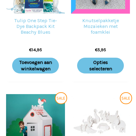
Deze
optie
Tulip One Step Tie-
Knutselpakketje
kan
Dye Backpack Kit
Mozaïeken met
geko
Beachy Blues
foamklei
word
€
14,95
€
5,95
op
de
Toevoegen aan
Opties
prod
winkelwagen
selecteren
Oorspronkelijke
Huidige
Prijsklass
Dit
SALE
SALE
prijs
prijs
€17,50
prod
was:
is:
tot
€39,95.
€34,95.
€22,50
heeft
meer
variat