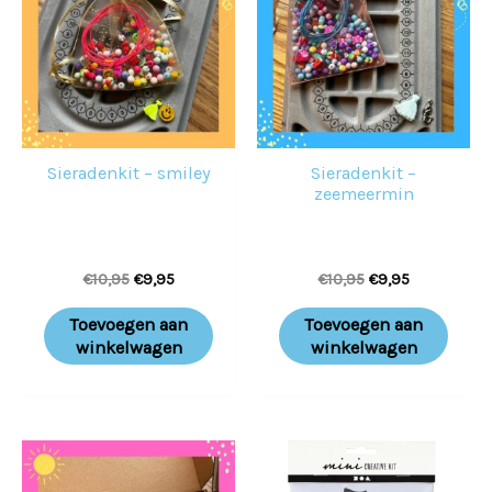
€10,95.
€9,95.
€10,95.
€9,95.
Sieradenkit – smiley
Sieradenkit –
zeemeermin
€
10,95
€
9,95
€
10,95
€
9,95
Toevoegen aan
Toevoegen aan
winkelwagen
winkelwagen
Prijsklasse:
Dit
€10,95
product
tot