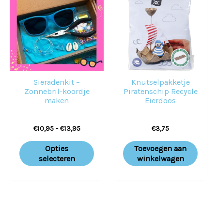
€13,95
heeft
meerdere
variaties.
Deze
optie
Sieradenkit –
Knutselpakketje
kan
Zonnebril-koordje
Piratenschip Recycle
gekozen
maken
Eierdoos
worden
€
10,95
-
€
13,95
€
3,75
op
de
Opties
Toevoegen aan
productpagina
selecteren
winkelwagen