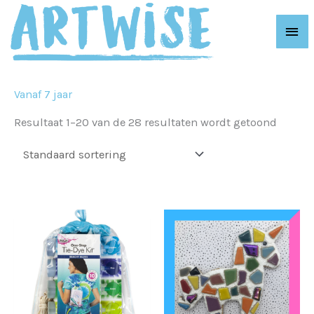
Ga
Hoo
naar
de
inhoud
Vanaf 7 jaar
Resultaat 1–20 van de 28 resultaten wordt getoond
Dit
prod
heeft
meer
variat