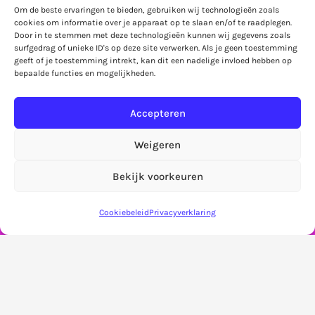
KvK-nummer
: 63993155
Om de beste ervaringen te bieden, gebruiken wij technologieën zoals
cookies om informatie over je apparaat op te slaan en/of te raadplegen.
Door in te stemmen met deze technologieën kunnen wij gegevens zoals
surfgedrag of unieke ID's op deze site verwerken. Als je geen toestemming
geeft of je toestemming intrekt, kan dit een nadelige invloed hebben op
bepaalde functies en mogelijkheden.
Accepteren
Weigeren
Home
Veelgestelde vragen
B2B
Bekijk voorkeuren
Let op! Bestellingen in de webshop worden pas
Privacy
Algemene voorwaarden
Privacy
vanaf 7 september verzonden!
Negeren
Cookiebeleid
Privacyverklaring
Ruilen & retourneren
Leveringen & verzendkosten
Bestelling & betaling
Mijn account
Winkelmand
Over Artwise
Contact