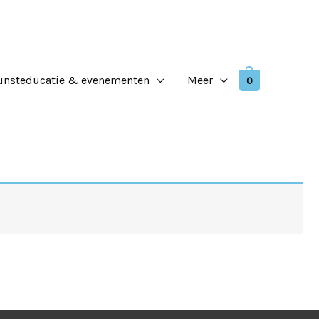
unsteducatie & evenementen
Meer
0