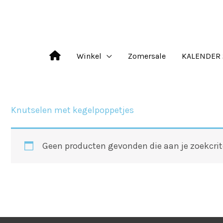
Ga
naar
de
Winkel
Zomersale
KALENDER 
inhoud
Knutselen met kegelpoppetjes
Geen producten gevonden die aan je zoekcrit