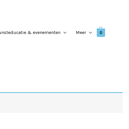
unsteducatie & evenementen
Meer
0