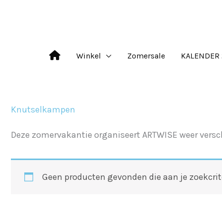
Ga
naar
de
Winkel
Zomersale
KALENDER 
inhoud
Knutselkampen
Deze zomervakantie organiseert ARTWISE weer verschi
Geen producten gevonden die aan je zoekcrit