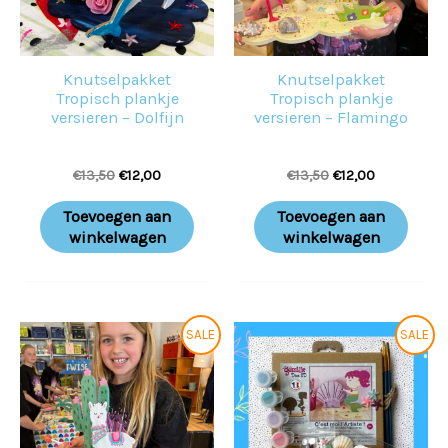
Knutselpakket
Knutselpakket
Tropisch plankje
Tropisch plankje
versieren – Dolfijn
versieren – Flamingo
€
13,50
€
12,00
€
13,50
€
12,00
Toevoegen aan
Toevoegen aan
winkelwagen
winkelwagen
Oorspronkelijke
Huidige
Oorspronkelijke
Huidige
SALE
SALE
prijs
prijs
prijs
prijs
was:
is:
was:
is:
€13,50.
€12,00.
€13,50.
€12,00.