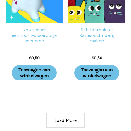
Knutselset
Schilderpakket
eenhoorn-spaarpotje
Katjes-schilderij
versieren
maken
€
9,50
€
9,50
Toevoegen aan
Toevoegen aan
winkelwagen
winkelwagen
Load More