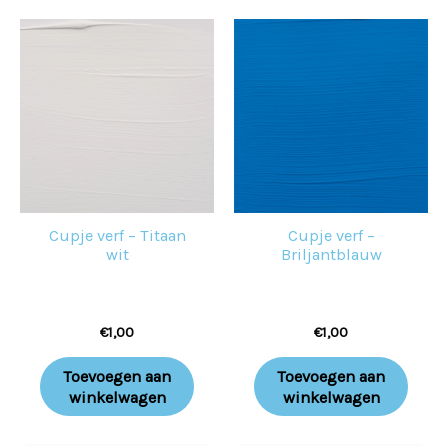
Cupje verf – Titaan
Cupje verf –
wit
Briljantblauw
€
1,00
€
1,00
Toevoegen aan
Toevoegen aan
winkelwagen
winkelwagen