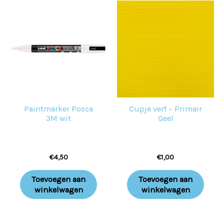
Paintmarker Posca
Cupje verf – Primair
3M wit
Geel
€
4,50
€
1,00
Toevoegen aan
Toevoegen aan
winkelwagen
winkelwagen