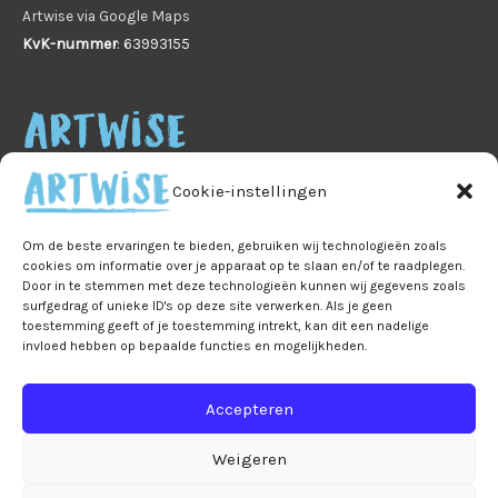
Artwise via Google Maps
KvK-nummer
: 63993155
Cookie-instellingen
Om de beste ervaringen te bieden, gebruiken wij technologieën zoals
cookies om informatie over je apparaat op te slaan en/of te raadplegen.
Home
Veelgestelde vragen
B2B
Privacy
Door in te stemmen met deze technologieën kunnen wij gegevens zoals
surfgedrag of unieke ID's op deze site verwerken. Als je geen
Algemene voorwaarden
Privacy
toestemming geeft of je toestemming intrekt, kan dit een nadelige
invloed hebben op bepaalde functies en mogelijkheden.
Ruilen & retourneren
Leveringen & verzendkosten
Accepteren
Bestelling & betaling
Mijn account
Winkelmand
Over Artwise
Contact
Weigeren
Cookiebeleid (EU)