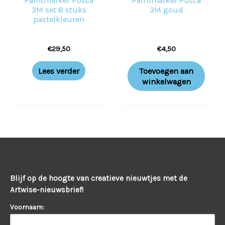
Paintmarker Posca
Paintmarker Posca
3M set 8 stuks
3M goud
pastelkleuren
€
29,50
€
4,50
Lees verder
Toevoegen aan
winkelwagen
Blijf op de hoogte van creatieve nieuwtjes met de
Artwise-nieuwsbrief!
Voornaam: