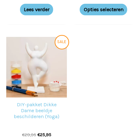
de
Lees verder
Opties selecteren
prod
Oorspronkelijke
Huidige
SALE
prijs
prijs
was:
is:
€29,95.
€25,95.
DIY-pakket Dikke
Dame beeldje
beschilderen (Yoga)
€
29,95
€
25,95