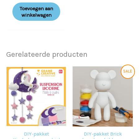
Toevoegen aan
winkelwagen
Gerelateerde producten
Oorspronkelijke
Huidige
SALE
prijs
prijs
was:
is:
€29,95.
€25,95.
DIY-pakket
DIY-pakket Brick