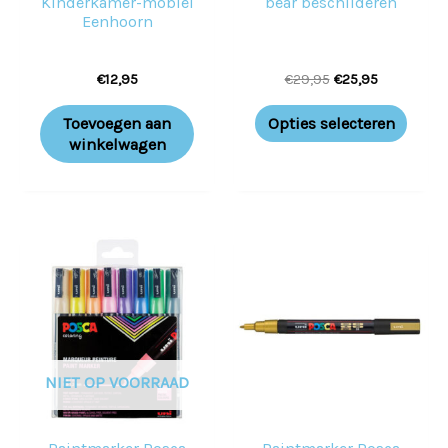
Kinderkamer-mobiel
bear beschilderen
Eenhoorn
€
12,95
€
29,95
€
25,95
Toevoegen aan
Opties selecteren
winkelwagen
NIET OP VOORRAAD