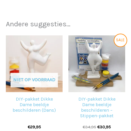
Andere suggesties…
Oorspronkelijke
Huidige
Dit
SALE
prijs
prijs
prod
was:
is:
€34,95.
€30,95.
heeft
meer
variat
NIET OP VOORRAAD
Deze
optie
DIY-pakket Dikke
DIY-pakket Dikke
kan
Dame beeldje
Dame beeldje
geko
beschilderen (Dans)
beschilderen –
Stippen-pakket
word
€
29,95
€
34,95
€
30,95
op