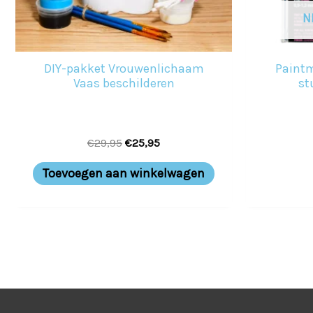
N
DIY-pakket Vrouwenlichaam
Paintm
Vaas beschilderen
st
€
29,95
€
25,95
Toevoegen aan winkelwagen