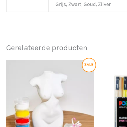
Grijs, Zwart, Goud, Zilver
Gerelateerde producten
Oorspronkelijke
Huidige
SALE
prijs
prijs
was:
is:
€29,95.
€25,95.