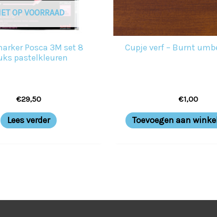
IET OP VOORRAAD
arker Posca 3M set 8
Cupje verf – Burnt umbe
uks pastelkleuren
€
29,50
€
1,00
Lees verder
Toevoegen aan wink