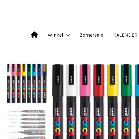
Ga
naar
de
Winkel
Zomersale
KALENDER 
inhoud