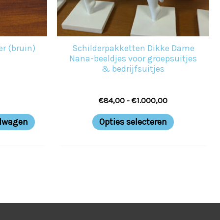
kan
gekozen
worden
r (bruin)
Schilderpakketten Dikke Dame
op
Nana-beeldjes voor groepsuitjes
& bedrijfsuitjes
de
productpag
€
84,00
-
€
1.000,00
elwagen
Opties selecteren