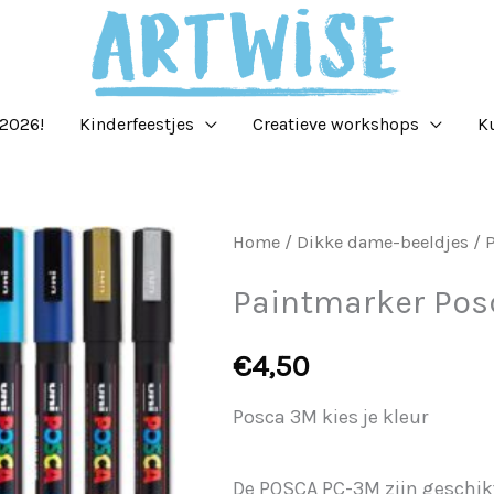
2026!
Kinderfeestjes
Creatieve workshops
K
Paintmarker
Home
/
Dikke dame-beeldjes
/ P
Posca
Paintmarker Posc
3M
kies
€
4,50
je
Posca 3M kies je kleur
kleur
aantal
De POSCA PC-3M zijn geschikt