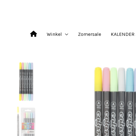
Ga
naar
de
Winkel
Zomersale
KALENDER 
inhoud