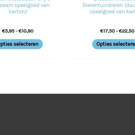
op
zaam speelgoed van
Dierentuindieren (d
karton)
speelgoed van kar
de
productpagina
€
5,95
-
€
10,90
€
17,50
-
€
22,50
pties selecteren
Opties selecter