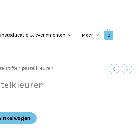
unsteducatie & evenementen
Meer
0
telstiften pastelkleuren
stelkleuren
winkelwagen