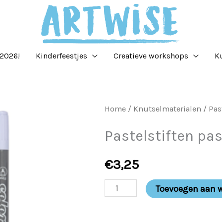
2026!
Kinderfeestjes
Creatieve workshops
K
Pastelstiften
Home
/
Knutselmaterialen
/ Pas
pastelkleuren
Pastelstiften pa
aantal
€
3,25
Toevoegen aan 