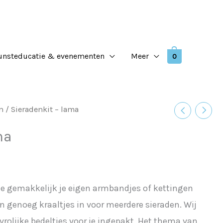
unsteducatie & evenementen
Meer
0
n
/ Sieradenkit – lama
ijke
ge
ma
je gemakkelijk je eigen armbandjes of kettingen
n genoeg kraaltjes in voor meerdere sieraden. Wij
rolijke bedeltjes voor je ingepakt. Het thema van