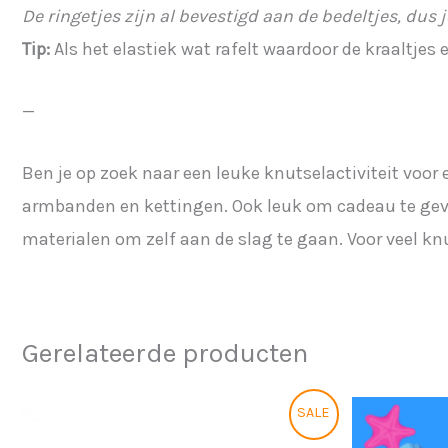
De ringetjes zijn al bevestigd aan de bedeltjes, dus
Tip:
Als het elastiek wat rafelt waardoor de kraaltjes 
—
Ben je op zoek naar een leuke knutselactiviteit voor
armbanden en kettingen. Ook leuk om cadeau te geven
materialen om zelf aan de slag te gaan. Voor veel knu
Gerelateerde producten
Prijsklasse:
Dit
SALE
€17,50
product