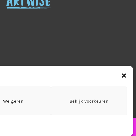
tourneren
Leveringen & verzendkosten
Weigeren
Bekijk voorkeuren
ct
Cookiebeleid (EU)
zonden!
Negeren