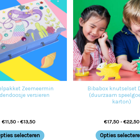
tot
€13,50
heeft
meerdere
variaties.
Deze
optie
kan
gekozen
worden
elpakket Zeemeermin
Bibabox knutselset 
op
adendoosje versieren
(duurzaam speelgo
karton)
de
productpagina
€
11,50
-
€
13,50
€
17,50
-
€
22,50
pties selecteren
Opties selecter