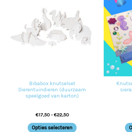
tot
€22,50
heeft
meerdere
variaties.
Deze
optie
kan
gekozen
worden
Bibabox knutselset
Knuts
op
Dierentuindieren (duurzaam
sier
speelgoed van karton)
de
productpagina
€
17,50
-
€
22,50
Opties selecteren
O