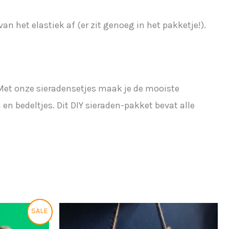
an het elastiek af (er zit genoeg in het pakketje!).
? Met onze sieradensetjes maak je de mooiste
n bedeltjes. Dit DIY sieraden-pakket bevat alle
Prijsklasse:
Dit
Dit
SALE
€17,50
product
product