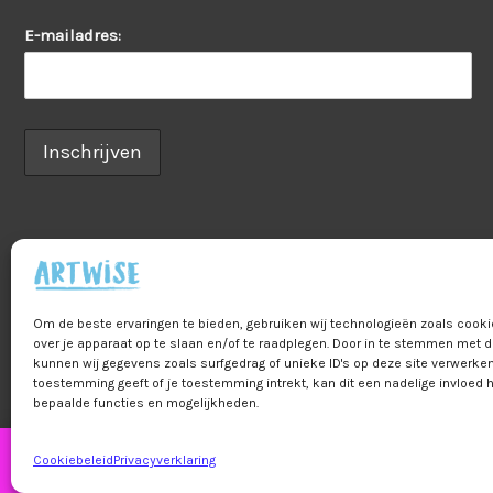
E-mailadres:
Om de beste ervaringen te bieden, gebruiken wij technologieën zoals cook
Home
Veelgestelde vragen
B2B
Pr
over je apparaat op te slaan en/of te raadplegen. Door in te stemmen met 
kunnen wij gegevens zoals surfgedrag of unieke ID's op deze site verwerken
Bestelling & betalin
toestemming geeft of je toestemming intrekt, kan dit een nadelige invloed
bepaalde functies en mogelijkheden.
Cookiebeleid
Privacyverklaring
Let op! Bestel