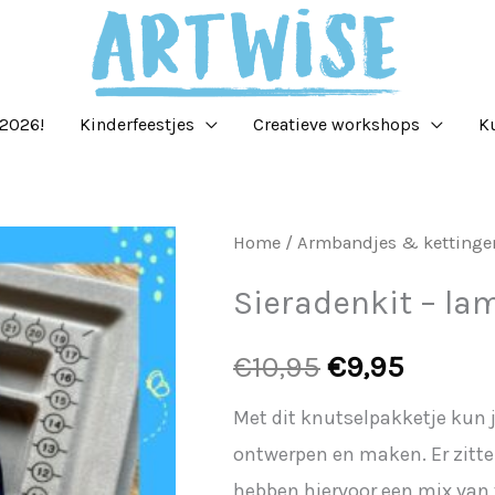
2026!
Kinderfeestjes
Creatieve workshops
K
Sieradenkit
Home
/
Armbandjes & kettinge
Oorspronkel
Huidi
-
Sieradenkit – la
prijs
prijs
lama
aantal
was:
is:
€
10,95
€
9,95
€10,95.
€9,95.
Met dit knutselpakketje kun 
ontwerpen en maken. Er zitte
hebben hiervoor een mix van v