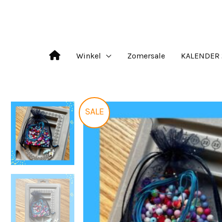
Ga
naar
de
Winkel
Zomersale
KALENDER 
inhoud
SALE