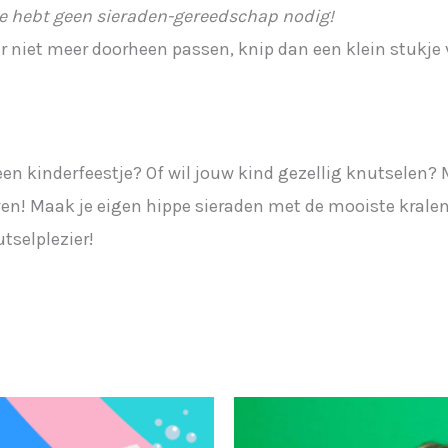
 je hebt geen sieraden-gereedschap nodig!
er niet meer doorheen passen, knip dan een klein stukje v
 een kinderfeestje? Of wil jouw kind gezellig knutselen
! Maak je eigen hippe sieraden met de mooiste kralen e
tselplezier!
Prijsklasse:
Dit
€11,50
product