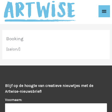
Ga
Hoo
naar
de
inhoud
Booking
[salon/]
Blijf op de hoogte van creatieve nieuwtjes met de
Artwise-nieuwsbrief!
Voornaam: