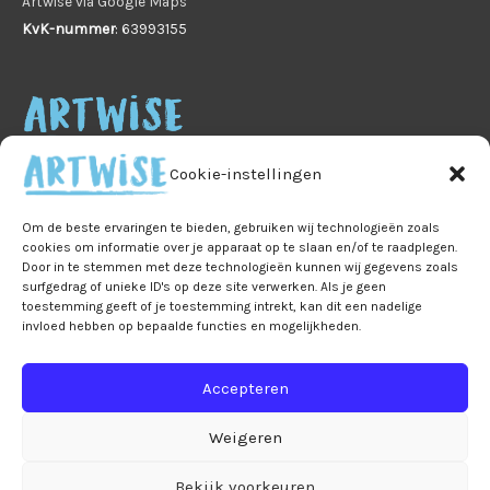
Artwise via Google Maps
KvK-nummer
: 63993155
Cookie-instellingen
Om de beste ervaringen te bieden, gebruiken wij technologieën zoals
cookies om informatie over je apparaat op te slaan en/of te raadplegen.
Door in te stemmen met deze technologieën kunnen wij gegevens zoals
Home
Veelgestelde vragen
B2B
Privacy
surfgedrag of unieke ID's op deze site verwerken. Als je geen
Algemene voorwaarden
Privacy
toestemming geeft of je toestemming intrekt, kan dit een nadelige
invloed hebben op bepaalde functies en mogelijkheden.
Ruilen & retourneren
Leveringen & verzendkosten
Accepteren
Bestelling & betaling
Mijn account
Winkelmand
Over Artwise
Contact
Weigeren
Cookiebeleid (EU)
Bekijk voorkeuren