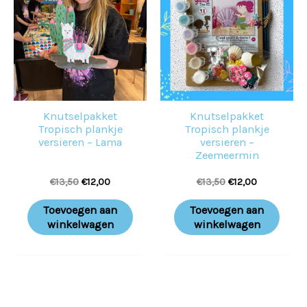
€13,50.
€12,00.
€13,50.
€12,00.
Knutselpakket
Knutselpakket
Tropisch plankje
Tropisch plankje
versieren – Lama
versieren –
Zeemeermin
€
13,50
€
12,00
€
13,50
€
12,00
Toevoegen aan
Toevoegen aan
winkelwagen
winkelwagen