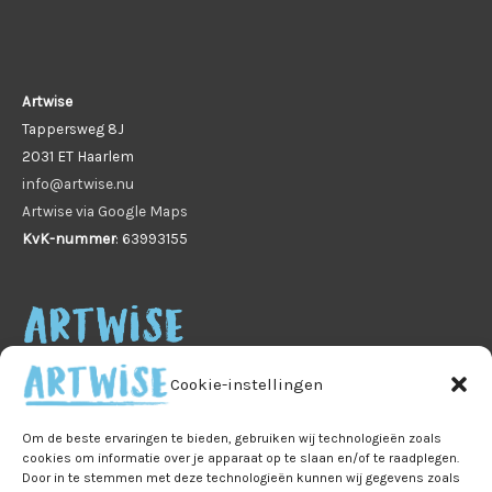
Artwise
Tappersweg 8J
2031 ET Haarlem
info@artwise.nu
Artwise via Google Maps
KvK-nummer
: 63993155
Cookie-instellingen
Om de beste ervaringen te bieden, gebruiken wij technologieën zoals
cookies om informatie over je apparaat op te slaan en/of te raadplegen.
Door in te stemmen met deze technologieën kunnen wij gegevens zoals
Home
Veelgestelde vragen
B2B
Privacy