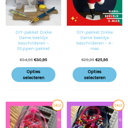
variaties.
variat
Deze
Deze
optie
optie
DIY-pakket Dikke
DIY-pakket Dikke
kan
kan
Dame beeldje
Dame beeldje
gekozen
geko
beschilderen –
beschilderen – X-
Stippen-pakket
mas
worden
word
€
34,95
€
30,95
€
29,95
€
25,95
op
op
de
de
Opties
Opties
productpagina
prod
selecteren
selecteren
Oorspronkelijke
Huidige
Oorspronkelijke
Huidige
SALE
SALE
prijs
prijs
prijs
prijs
was:
is:
was:
is:
€10,95.
€9,95.
€10,95.
€9,95.