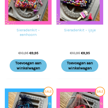
Sieradenkit –
Sieradenkit – ijsje
eenhoorn
€
10,95
€
9,95
€
10,95
€
9,95
Toevoegen aan
Toevoegen aan
winkelwagen
winkelwagen
Oorspronkelijke
Huidige
Oorspronkelijke
Huidige
SALE
SALE
prijs
prijs
prijs
prijs
was:
is:
was:
is:
€10,95.
€9,95.
€10,95.
€9,95.