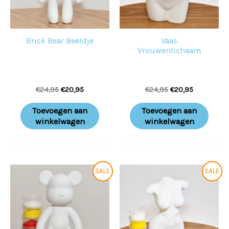
Brick Bear Beeldje
Vaas
Vrouwenlichaam
€
24,95
€
20,95
€
24,95
€
20,95
Toevoegen aan
Toevoegen aan
winkelwagen
winkelwagen
Oorspronkelijke
Huidige
Oorspronkelijke
Huidige
SALE
SALE
prijs
prijs
prijs
prijs
was:
is:
was:
is:
€29,95.
€25,95.
€29,95.
€25,95.