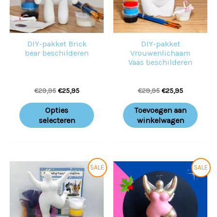
DIY-pakket Brick
DIY-pakket
bear beschilderen
Vrouwenlichaam
Vaas beschilderen
€
29,95
€
25,95
€
29,95
€
25,95
Opties
Toevoegen aan
selecteren
winkelwagen
Oorspronkelijke
Huidige
Oorspronkelijke
Huidige
Dit
Dit
SALE
SALE
prijs
prijs
prijs
prijs
product
prod
was:
is:
was:
is:
€32,50.
€28,50.
€29,95.
€25,95.
heeft
heeft
meerdere
meer