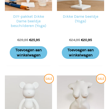
DIY-pakket Dikke
Dikke Dame beeldje
Dame beeldje
(Yoga)
beschilderen (Yoga)
€
29,95
€
25,95
€
24,95
€
20,95
Toevoegen aan
Toevoegen aan
winkelwagen
winkelwagen
Oorspronkelijke
Huidige
Oorspronkelijke
Huidige
SALE
SALE
prijs
prijs
prijs
prijs
was:
is:
was:
is:
€24,95.
€20,95.
€24,95.
€20,95.