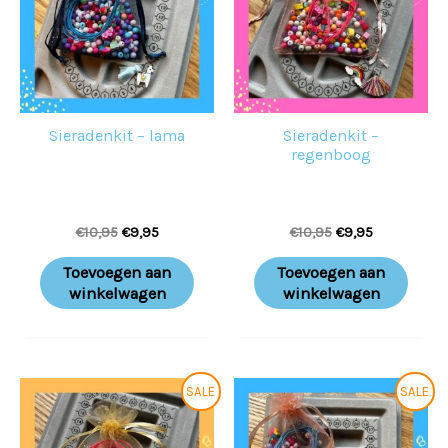
Sieradenkit – lama
Sieradenkit –
regenboog
€
10,95
€
9,95
€
10,95
€
9,95
Toevoegen aan
Toevoegen aan
winkelwagen
winkelwagen
Oorspronkelijke
Huidige
Oorspronkelijke
Huidige
SALE
SALE
prijs
prijs
prijs
prijs
was:
is:
was:
is:
€10,95.
€9,95.
€10,95.
€9,95.