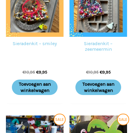
Sieradenkit – smiley
Sieradenkit –
zeemeermin
€
10,95
€
9,95
€
10,95
€
9,95
Toevoegen aan
Toevoegen aan
winkelwagen
winkelwagen
Oorspronkelijke
Huidige
Oorspronkelijke
Huidige
SALE
SALE
prijs
prijs
prijs
prijs
was:
is:
was:
is: