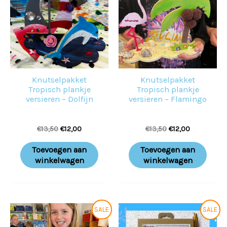
€13,50.
€12,00.
€13,50.
€12,00.
Knutselpakket
Knutselpakket
Tropisch plankje
Tropisch plankje
versieren – Dolfijn
versieren – Flamingo
€
13,50
€
12,00
€
13,50
€
12,00
Toevoegen aan
Toevoegen aan
winkelwagen
winkelwagen
Oorspronkelijke
Huidige
Oorspronkelijke
Huidige
SALE
SALE
prijs
prijs
prijs
prijs
was:
is:
was:
is: