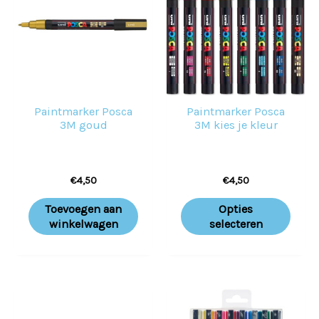
heeft
meer
variat
Deze
optie
Paintmarker Posca
Paintmarker Posca
kan
3M goud
3M kies je kleur
geko
word
€
4,50
€
4,50
op
de
Toevoegen aan
Opties
prod
winkelwagen
selecteren