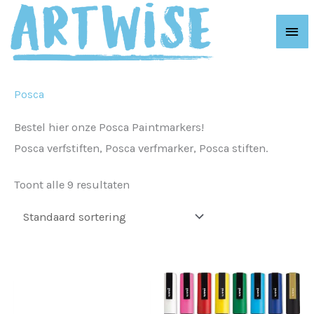
Ga
Hoo
naar
de
inhoud
Posca
Bestel hier onze Posca Paintmarkers!
Posca verfstiften, Posca verfmarker, Posca stiften.
Toont alle 9 resultaten
Dit
prod