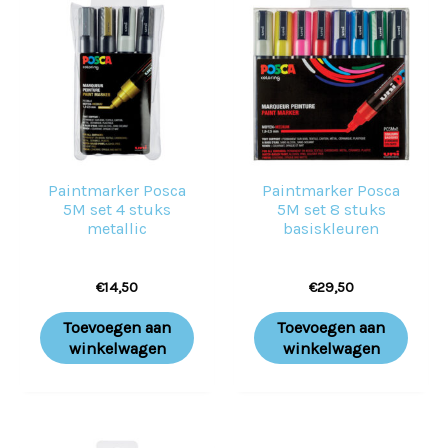
Paintmarker Posca
Paintmarker Posca
5M set 4 stuks
5M set 8 stuks
metallic
basiskleuren
€
14,50
€
29,50
Toevoegen aan
Toevoegen aan
winkelwagen
winkelwagen