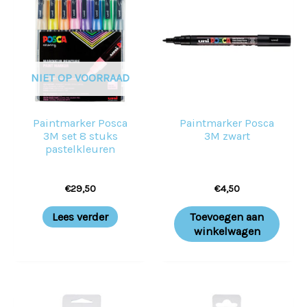
NIET OP VOORRAAD
Paintmarker Posca
Paintmarker Posca
3M set 8 stuks
3M zwart
pastelkleuren
€
29,50
€
4,50
Lees verder
Toevoegen aan
winkelwagen