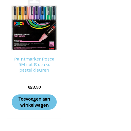
Paintmarker Posca
5M set 8 stuks
pastelkleuren
€
29,50
Toevoegen aan
winkelwagen