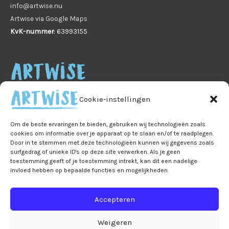
info@artwise.nu
Artwise via Google Maps
KvK-nummer
: 63993155
Cookie-instellingen
Om de beste ervaringen te bieden, gebruiken wij technologieën zoals
cookies om informatie over je apparaat op te slaan en/of te raadplegen.
Door in te stemmen met deze technologieën kunnen wij gegevens zoals
Home
Veelgestelde vragen
B2B
Privacy
surfgedrag of unieke ID's op deze site verwerken. Als je geen
Algemene voorwaarden
Privacy
toestemming geeft of je toestemming intrekt, kan dit een nadelige
invloed hebben op bepaalde functies en mogelijkheden.
Ruilen & retourneren
Leveringen & verzendkosten
Accepteren
Bestelling & betaling
Mijn account
Winkelmand
Over Artwise
Contact
Weigeren