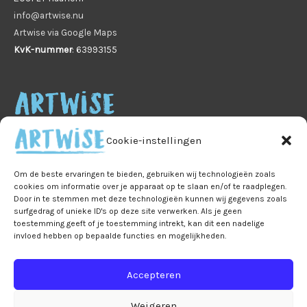
info@artwise.nu
Artwise via Google Maps
KvK-nummer
: 63993155
Cookie-instellingen
Om de beste ervaringen te bieden, gebruiken wij technologieën zoals
cookies om informatie over je apparaat op te slaan en/of te raadplegen.
Door in te stemmen met deze technologieën kunnen wij gegevens zoals
Home
Veelgestelde vragen
B2B
Privacy
surfgedrag of unieke ID's op deze site verwerken. Als je geen
Algemene voorwaarden
Privacy
toestemming geeft of je toestemming intrekt, kan dit een nadelige
invloed hebben op bepaalde functies en mogelijkheden.
Ruilen & retourneren
Leveringen & verzendkosten
Accepteren
Bestelling & betaling
Mijn account
Winkelmand
Over Artwise
Contact
Weigeren