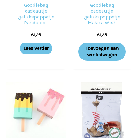
Goodiebag
Goodiebag
cadeautje
cadeautje
gelukspoppetje
gelukspoppetje
Pandabeer
Make a Wish
€
1,25
€
1,25
Lees verder
Toevoegen aan
winkelwagen
Dit
product
heeft
meerdere
variaties.
Deze