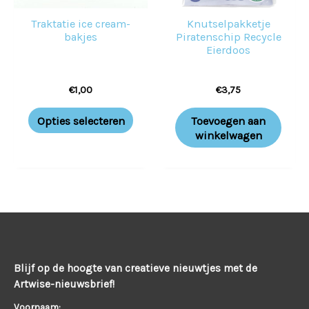
optie
Traktatie ice cream-
Knutselpakketje
kan
bakjes
Piratenschip Recycle
gekozen
Eierdoos
worden
€
1,00
€
3,75
op
de
Opties selecteren
Toevoegen aan
productpagina
winkelwagen
Blijf op de hoogte van creatieve nieuwtjes met de
Artwise-nieuwsbrief!
Voornaam: