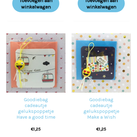
Toevoegen aan
Toevoegen aan
winkelwagen
winkelwagen
Goodiebag
Goodiebag
cadeautje
cadeautje
gelukspoppetje
gelukspoppetje
Have a good time
Make a Wish
€
1,25
€
1,25