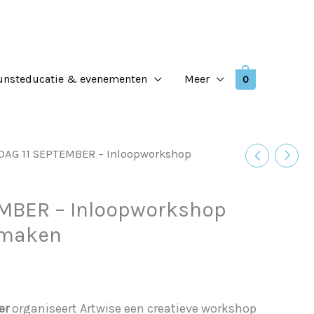
unsteducatie & evenementen
Meer
0
DAG 11 SEPTEMBER – Inloopworkshop
EMBER – Inloopworkshop
 maken
er
organiseert Artwise een creatieve workshop