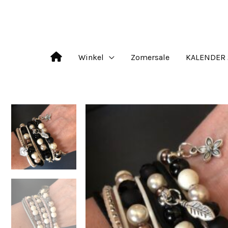
Ga
naar
de
Winkel
Zomersale
KALENDER 
inhoud