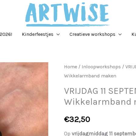
2026!
Kinderfeestjes
Creatieve workshops
K
VRIJDAG
Home
/
Inloopworkshops
/ VRIJ
Wikkelarmband maken
11
SEPTEMBER
VRIJDAG 11 SEPT
-
Wikkelarmband
Inloopworkshop
Wikkelarmband
€
32,50
maken
Op
vrijdagmiddag 11 septemb