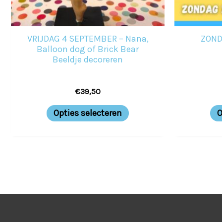
gekozen
worden
VRIJDAG 4 SEPTEMBER – Nana,
ZOND
op
Balloon dog of Brick Bear
Beeldje decoreren
de
productpagina
€
39,50
Opties selecteren
O