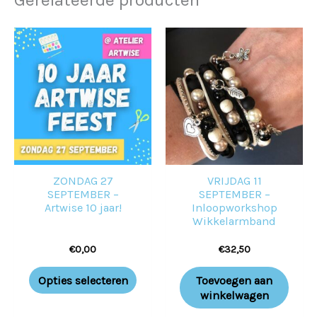
ZONDAG 27
VRIJDAG 11
SEPTEMBER –
SEPTEMBER –
Artwise 10 jaar!
Inloopworkshop
Wikkelarmband
maken
€
0,00
€
32,50
Opties selecteren
Toevoegen aan
winkelwagen