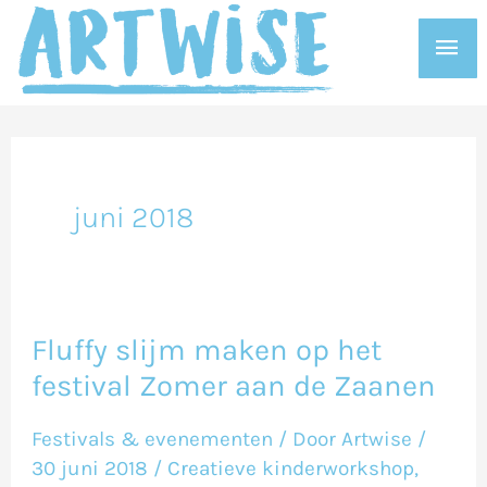
Ga
Hoo
naar
de
inhoud
juni 2018
Fluffy slijm maken op het
Fluffy
festival Zomer aan de Zaanen
slijm
maken
Festivals & evenementen
/ Door
Artwise
/
op
30 juni 2018
/
Creatieve kinderworkshop
,