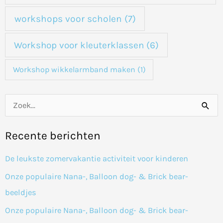
workshops voor scholen
(7)
Workshop voor kleuterklassen
(6)
Workshop wikkelarmband maken
(1)
Z
o
Recente berichten
e
k
De leukste zomervakantie activiteit voor kinderen
n
Onze populaire Nana-, Balloon dog- & Brick bear-
a
beeldjes
a
Onze populaire Nana-, Balloon dog- & Brick bear-
r