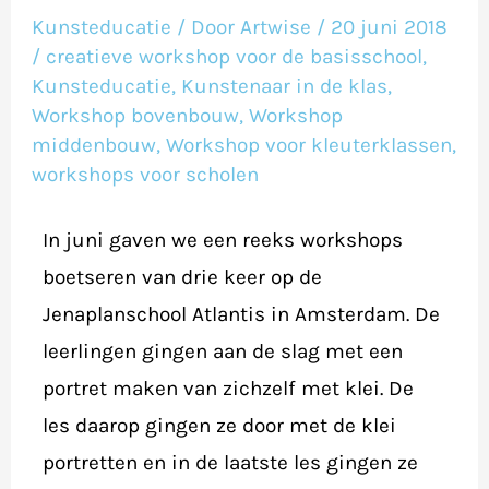
in
Kunsteducatie
/ Door
Artwise
/
20 juni 2018
de
/
creatieve workshop voor de basisschool
,
klas
Kunsteducatie
,
Kunstenaar in de klas
,
Workshop bovenbouw
,
Workshop
–
middenbouw
,
Workshop voor kleuterklassen
,
juni
workshops voor scholen
2018
In juni gaven we een reeks workshops
boetseren van drie keer op de
Jenaplanschool Atlantis in Amsterdam. De
leerlingen gingen aan de slag met een
portret maken van zichzelf met klei. De
les daarop gingen ze door met de klei
portretten en in de laatste les gingen ze