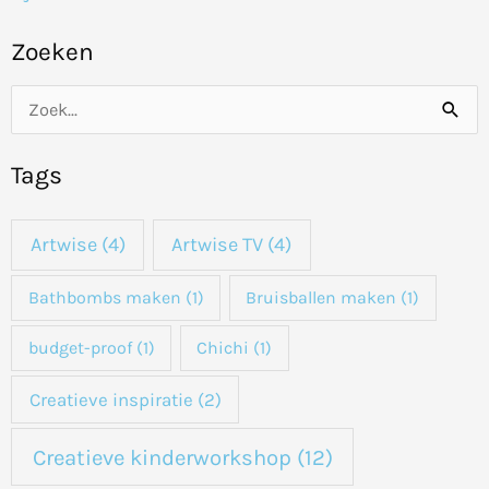
Zoeken
Z
o
Tags
e
k
Artwise
(4)
Artwise TV
(4)
n
a
Bathbombs maken
(1)
Bruisballen maken
(1)
a
budget-proof
(1)
Chichi
(1)
r
:
Creatieve inspiratie
(2)
Creatieve kinderworkshop
(12)