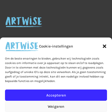
Cookie-instellingen
Home
Veelgestelde vragen
B2B
Om de beste ervaringen te bieden, gebruiken wij technologieën zoals
cookies om informatie over je apparaat op te slaan en/of te raadplegen.
Privacy
Algemene voorwaarden
Privacy
Door in te stemmen met deze technologieën kunnen wij gegevens zoals
surfgedrag of unieke ID's op deze site verwerken. Als je geen toestemming
Ruilen & retourneren
geeft of je toestemming intrekt, kan dit een nadelige invloed hebben op
bepaalde functies en mogelijkheden.
Leveringen & verzendkosten
Bestelling & betaling
Mijn account
Accepteren
Winkelmand
Over Artwise
Contact
Weigeren
Cookiebeleid (EU)