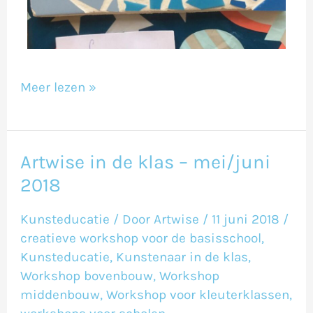
Meer lezen »
Artwise in de klas – mei/juni
Artwise
2018
in
de
Kunsteducatie
/ Door
Artwise
/
11 juni 2018
/
klas
creatieve workshop voor de basisschool
,
–
Kunsteducatie
,
Kunstenaar in de klas
,
Workshop bovenbouw
,
Workshop
mei/juni
middenbouw
,
Workshop voor kleuterklassen
,
2018