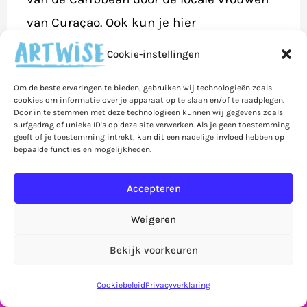
van Curaçao. Ook kun je hier
workshops volgen en een eigen Chichi
Cookie-instellingen
beschilderen!
Om de beste ervaringen te bieden, gebruiken wij technologieën zoals
cookies om informatie over je apparaat op te slaan en/of te raadplegen.
Door in te stemmen met deze technologieën kunnen wij gegevens zoals
surfgedrag of unieke ID's op deze site verwerken. Als je geen toestemming
geeft of je toestemming intrekt, kan dit een nadelige invloed hebben op
bepaalde functies en mogelijkheden.
Accepteren
Weigeren
Bekijk voorkeuren
Let op! Bestellingen in de webshop worden pas
vanaf 7 september verzonden!
Negeren
Cookiebeleid
Privacyverklaring