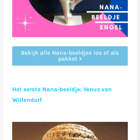
Bekijk alle Nana-beeldjes los of als
pakket >
Het eerste Nana-beeldje: Venus van
Willendorf