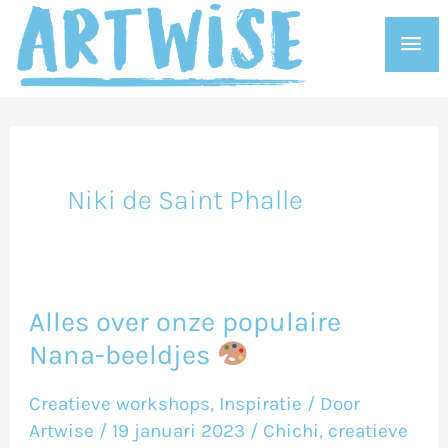
Ga
Hoo
naar
de
inhoud
Niki de Saint Phalle
Alles over onze populaire
Alles
Nana-beeldjes
over
onze
Creatieve workshops
,
Inspiratie
/ Door
populaire
Artwise
/
19 januari 2023
/
Chichi
,
creatieve