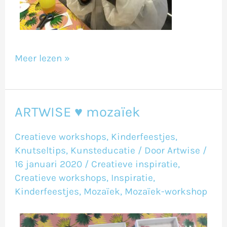
Meer lezen »
ARTWISE ♥ mozaïek
ARTWISE
♥
Creatieve workshops
,
Kinderfeestjes
,
mozaïek
Knutseltips
,
Kunsteducatie
/ Door
Artwise
/
16 januari 2020
/
Creatieve inspiratie
,
Creatieve workshops
,
Inspiratie
,
Kinderfeestjes
,
Mozaïek
,
Mozaïek-workshop