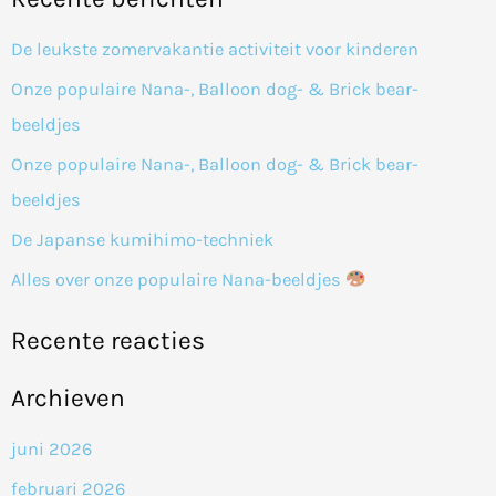
e
k
De leukste zomervakantie activiteit voor kinderen
n
Onze populaire Nana-, Balloon dog- & Brick bear-
a
beeldjes
a
Onze populaire Nana-, Balloon dog- & Brick bear-
r
beeldjes
:
De Japanse kumihimo-techniek
Alles over onze populaire Nana-beeldjes
Recente reacties
Archieven
juni 2026
februari 2026