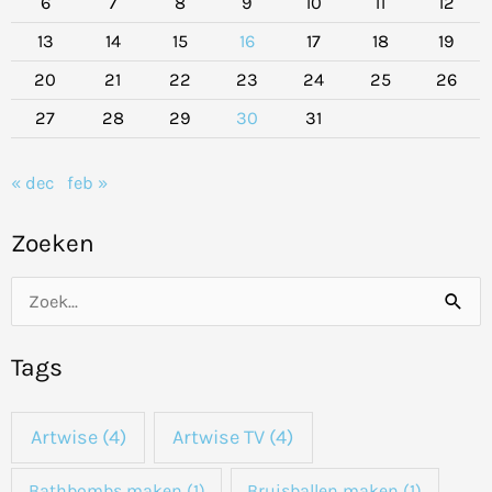
6
7
8
9
10
11
12
13
14
15
16
17
18
19
20
21
22
23
24
25
26
27
28
29
30
31
« dec
feb »
Zoeken
Z
o
Tags
e
k
Artwise
(4)
Artwise TV
(4)
n
a
Bathbombs maken
(1)
Bruisballen maken
(1)