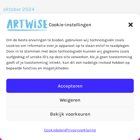
oktober 2024
juni 2024
Cookie-instellingen
januari 2023
Om de beste ervaringen te bieden, gebruiken wij technologieën zoals
september 2020
cookies om informatie over je apparaat op te slaan en/of te raadplegen.
Door in te stemmen met deze technologieën kunnen wij gegevens zoals
mei 2020
surfgedrag of unieke ID's op deze site verwerken. Als je geen toestemming
geeft of je toestemming intrekt, kan dit een nadelige invloed hebben op
april 2020
bepaalde functies en mogelijkheden.
maart 2020
Accepteren
februari 2020
januari 2020
Weigeren
december 2019
Bekijk voorkeuren
Let op! Bestellingen in de webshop worden pas
november 2019
vanaf 7 september verzonden!
Negeren
Cookiebeleid
Privacyverklaring
oktober 2019