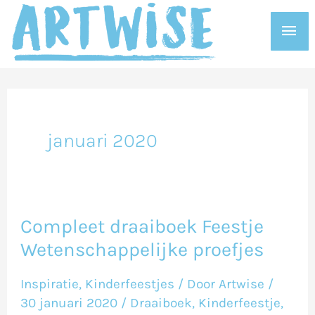
Ga
Hoo
naar
de
inhoud
januari 2020
Compleet draaiboek Feestje
Compleet
Wetenschappelijke proefjes
draaiboek
Feestje
Inspiratie
,
Kinderfeestjes
/ Door
Artwise
/
Wetenschappelijke
30 januari 2020
/
Draaiboek
,
Kinderfeestje
,