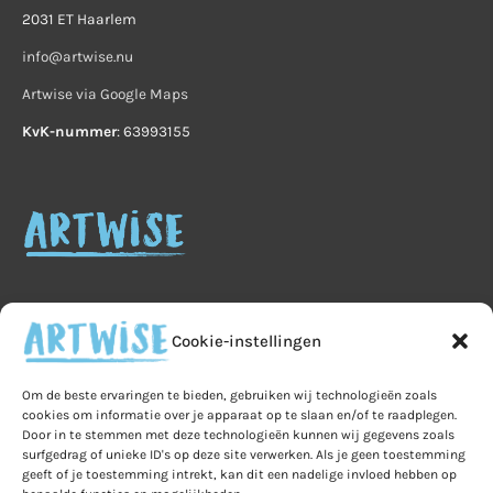
2031 ET Haarlem
info@artwise.nu
Artwise via Google Maps
KvK-nummer
: 63993155
Cookie-instellingen
Home
Veelgestelde vragen
B2B
Om de beste ervaringen te bieden, gebruiken wij technologieën zoals
cookies om informatie over je apparaat op te slaan en/of te raadplegen.
Privacy
Algemene voorwaarden
Privacy
Door in te stemmen met deze technologieën kunnen wij gegevens zoals
surfgedrag of unieke ID's op deze site verwerken. Als je geen toestemming
Ruilen & retourneren
geeft of je toestemming intrekt, kan dit een nadelige invloed hebben op