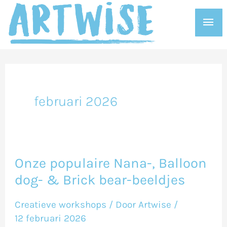
Ga
Hoo
naar
de
inhoud
februari 2026
Onze populaire Nana-, Balloon
Onze
dog- & Brick bear-beeldjes
populaire
Nana-,
Creatieve workshops
/ Door
Artwise
/
Balloon
12 februari 2026