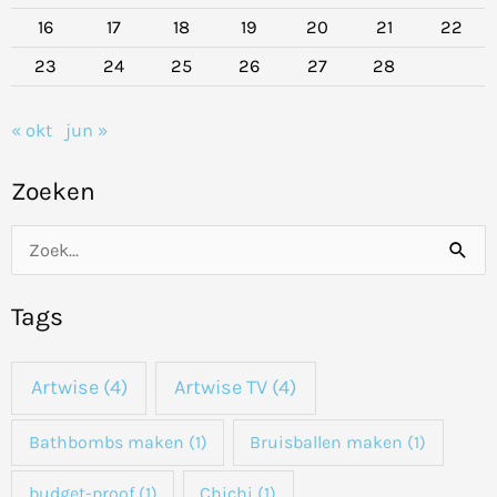
16
17
18
19
20
21
22
23
24
25
26
27
28
« okt
jun »
Zoeken
Z
o
Tags
e
k
Artwise
(4)
Artwise TV
(4)
n
a
Bathbombs maken
(1)
Bruisballen maken
(1)
a
budget-proof
(1)
Chichi
(1)