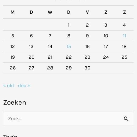
M
D
W
D
V
Z
Z
1
2
3
4
5
6
7
8
9
10
11
12
13
14
15
16
17
18
19
20
21
22
23
24
25
26
27
28
29
30
« okt
dec »
Zoeken
Z
o