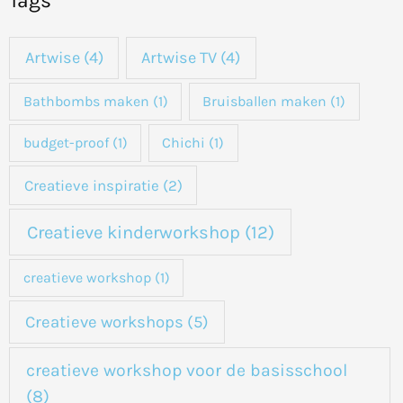
Tags
e
k
Artwise
(4)
Artwise TV
(4)
n
a
Bathbombs maken
(1)
Bruisballen maken
(1)
a
budget-proof
(1)
Chichi
(1)
r
:
Creatieve inspiratie
(2)
Creatieve kinderworkshop
(12)
creatieve workshop
(1)
Creatieve workshops
(5)
creatieve workshop voor de basisschool
(8)