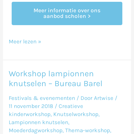
Meer informatie over ons
aanbod scholen >
Meer lezen »
Workshop lampionnen
Workshop
knutselen – Bureau Barel
lampionnen
knutselen
Festivals & evenementen
/ Door
Artwise
/
–
11 november 2018
/
Creatieve
Bureau
kinderworkshop
,
Knutselworkshop
,
Lampionnen knutselen
,
Barel
Moederdagworkshop
,
Thema-workshop
,