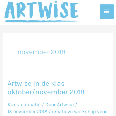
Ga
Hoo
naar
de
inhoud
november 2018
Artwise in de klas
Artwise
oktober/november 2018
in
de
Kunsteducatie
/ Door
Artwise
/
klas
15 november 2018
/
creatieve workshop voor