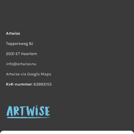
Artwise
Tappersweg 8J
2031 ET Haarlem
info@artwise.nu
Artwise via Google Maps
KvK-nummer
: 63993155