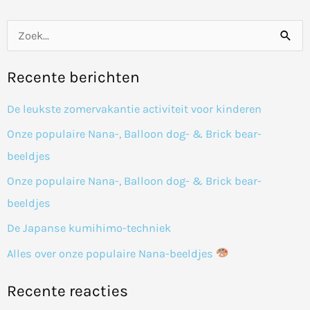
Z
o
Recente berichten
e
k
De leukste zomervakantie activiteit voor kinderen
n
Onze populaire Nana-, Balloon dog- & Brick bear-
a
beeldjes
a
Onze populaire Nana-, Balloon dog- & Brick bear-
r
beeldjes
:
De Japanse kumihimo-techniek
Alles over onze populaire Nana-beeldjes
Recente reacties