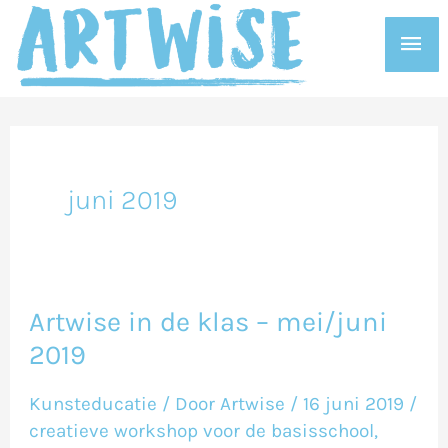
Ga
Hoo
naar
de
inhoud
juni 2019
Artwise in de klas – mei/juni
Artwise
2019
in
de
Kunsteducatie
/ Door
Artwise
/
16 juni 2019
/
klas
creatieve workshop voor de basisschool
,