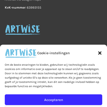
KvK-nummer
: 63993155
Cookie-instellingen
Home
Veelgestelde vragen
B2B
Om de beste ervaringen te bieden, gebruiken wij technologieën zoals
cookies om informatie over je apparaat op te slaan en/of te raadplegen.
Privacy
Algemene voorwaarden
Privacy
Door in te stemmen met deze technologieën kunnen wij gegevens zoals
surfgedrag of unieke ID's op deze site verwerken. Als je geen toestemming
Ruilen & retourneren
geeft of je toestemming intrekt, kan dit een nadelige invloed hebben op
bepaalde functies en mogelijkheden.
Leveringen & verzendkosten
Bestelling & betaling
Mijn account
Accepteren
Winkelmand
Over Artwise
Contact