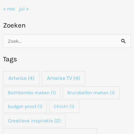
« mei
jul »
Zoeken
Z
o
Tags
e
k
Artwise
(4)
Artwise TV
(4)
n
a
Bathbombs maken
(1)
Bruisballen maken
(1)
a
budget-proof
(1)
Chichi
(1)
r
:
Creatieve inspiratie
(2)