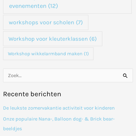
evenementen
(12)
workshops voor scholen
(7)
Workshop voor kleuterklassen
(6)
Workshop wikkelarmband maken
(1)
Z
o
Recente berichten
e
k
De leukste zomervakantie activiteit voor kinderen
n
Onze populaire Nana-, Balloon dog- & Brick bear-
a
beeldjes
a