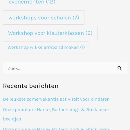
evenementen
(12)
workshops voor scholen
(7)
Workshop voor kleuterklassen
(6)
Workshop wikkelarmband maken
(1)
Z
o
Recente berichten
e
k
De leukste zomervakantie activiteit voor kinderen
n
Onze populaire Nana-, Balloon dog- & Brick bear-
a
beeldjes
a
Onze populaire Nana-, Balloon dog- & Brick bear-