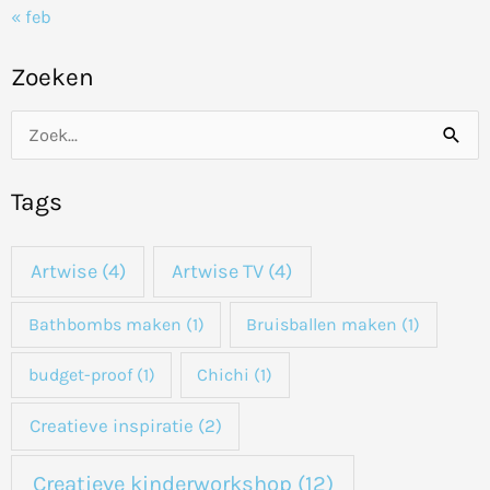
« feb
Zoeken
Z
o
Tags
e
k
Artwise
(4)
Artwise TV
(4)
n
a
Bathbombs maken
(1)
Bruisballen maken
(1)
a
budget-proof
(1)
Chichi
(1)
r
:
Creatieve inspiratie
(2)
Creatieve kinderworkshop
(12)