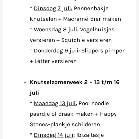
*
Dinsdag 7 juli:
Pennenbakje
knutselen + Macramé-dier maken
*
Woensdag 8 juli
: Vogelhuisjes
versieren + Squichie versieren
*
Donderdag 9 juli:
Slippers pimpen
+ Letter versieren
Knutselzomerweek 2 – 13 t/m 16
juli
*
Maandag 13 juli
:
Pool noodle
paardje of draak maken + Happy
Stones-plankje schilderen
*
Dinsdag 14 juli
:
Ibiza tasje