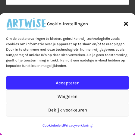
E-mailadres:
Cookie-instellingen
Om de beste ervaringen te bieden, gebruiken wij technologieën zoals
cookies om informatie over je apparaat op te slaan en/of te raadplegen.
Door in te stemmen met deze technologieën kunnen wij gegevens zoals
surfgedrag of unieke ID's op deze site verwerken. Als je geen toestemming
geeft of je toestemming intrekt, kan dit een nadelige invloed hebben op
bepaalde functies en mogelijkheden.
Accepteren
Artwise
Weigeren
Tappersweg 8J
2031 ET Haarlem
Bekijk voorkeuren
Let op! Bestellingen in de webshop worden pas
info@artwise.nu
vanaf 7 september verzonden!
Negeren
Cookiebeleid
Privacyverklaring
Artwise via Google Maps