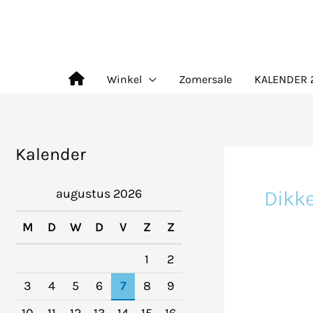
Ga
naar
de
Winkel
Zomersale
KALENDER 
inhoud
Kalender
Dik
augustus 2026
M
D
W
D
V
Z
Z
1
2
3
4
5
6
7
8
9