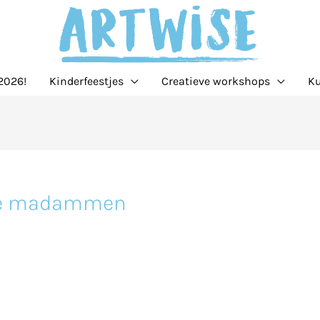
2026!
Kinderfeestjes
Creatieve workshops
Ku
ke madammen