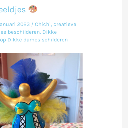
eeldjes
januari 2023
/
Chichi
,
creatieve
es beschilderen
,
Dikke
op Dikke dames schilderen