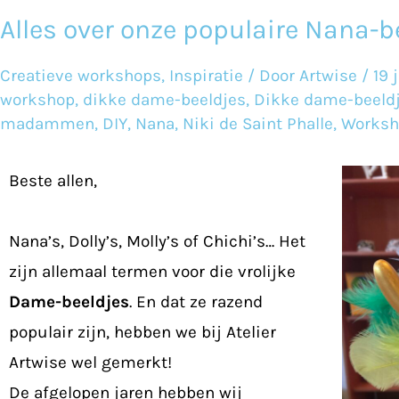
Alles over onze populaire Nana-b
Alles
over
Creatieve workshops
,
Inspiratie
/ Door
Artwise
/
19 
onze
workshop
,
dikke dame-beeldjes
,
Dikke dame-beeldj
populaire
madammen
,
DIY
,
Nana
,
Niki de Saint Phalle
,
Worksh
Nana-
beeldjes
Beste allen,
Nana’s, Dolly’s, Molly’s of Chichi’s… Het
zijn allemaal termen voor die vrolijke
Dame-beeldjes
. En dat ze razend
populair zijn, hebben we bij Atelier
Artwise wel gemerkt!
De afgelopen jaren hebben wij