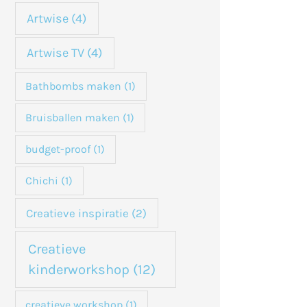
n
Artwise
(4)
a
Artwise TV
(4)
a
Bathbombs maken
(1)
r
:
Bruisballen maken
(1)
budget-proof
(1)
Chichi
(1)
Creatieve inspiratie
(2)
Creatieve
kinderworkshop
(12)
creatieve workshop
(1)