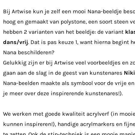
Bij Artwise kun je zelf een mooi Nana-beeldje besc
hoog en gemaakt van polystone, een soort steen 
hebben 2 varianten van het beeldje: de variant
kla
dans/vrij
. Dat is pas keuze 1, want hierna begint h
Nana beschilderen?
Gelukkig zijn er bij Artwise veel voorbeeldjes en z
gaan aan de slag in de geest van kunstenares
Niki
Nana-beelden maakte als symbool voor de vrije en
je meer over deze inspirerende kunstenares!).
We werken met goede kwaliteit acrylverf (in mooie
kunnen inspireren!), handige acrylmarkers en fijn
te zetten. Ook de stip-techniek is een mooie manie