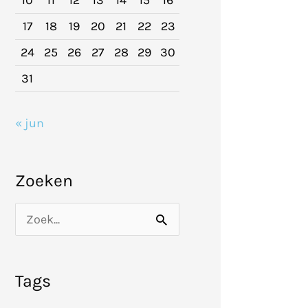
10
11
12
13
14
15
16
17
18
19
20
21
22
23
24
25
26
27
28
29
30
31
« jun
Zoeken
Z
o
e
Tags
k