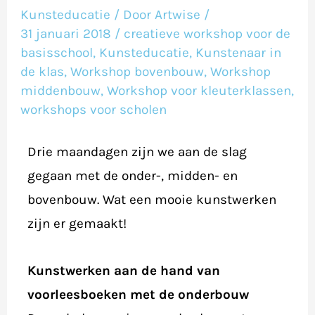
de
Kunsteducatie
/ Door
Artwise
/
klas
31 januari 2018
/
creatieve workshop voor de
–
basisschool
,
Kunsteducatie
,
Kunstenaar in
de klas
,
Workshop bovenbouw
,
Workshop
januari
middenbouw
,
Workshop voor kleuterklassen
,
2018
workshops voor scholen
Drie maandagen zijn we aan de slag
gegaan met de onder-, midden- en
bovenbouw. Wat een mooie kunstwerken
zijn er gemaakt!
Kunstwerken aan de hand van
voorleesboeken met de onderbouw