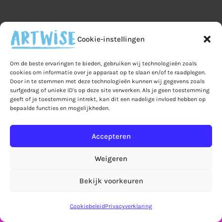
Cookie-instellingen
Om de beste ervaringen te bieden, gebruiken wij technologieën zoals
cookies om informatie over je apparaat op te slaan en/of te raadplegen.
Door in te stemmen met deze technologieën kunnen wij gegevens zoals
surfgedrag of unieke ID's op deze site verwerken. Als je geen toestemming
geeft of je toestemming intrekt, kan dit een nadelige invloed hebben op
bepaalde functies en mogelijkheden.
Home
Veelgestelde vragen
B2B
Privacy
Algemene voorwaarden
Privacy
Accepteren
Ruilen & retourneren
Weigeren
Leveringen & verzendkosten
Bestelling & betaling
Mijn account
Bekijk voorkeuren
Let op! Bestellingen in de webshop worden pas
Winkelmand
Over Artwise
Contact
vanaf 7 september verzonden!
Negeren
Cookiebeleid
Privacyverklaring
Cookiebeleid (EU)