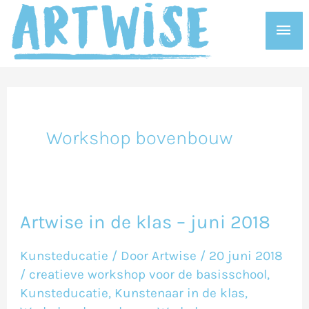
Ga
Hoo
naar
de
inhoud
Workshop bovenbouw
Artwise in de klas – juni 2018
Artwise
in
Kunsteducatie
/ Door
Artwise
/
20 juni 2018
de
/
creatieve workshop voor de basisschool
,
klas
Kunsteducatie
,
Kunstenaar in de klas
,