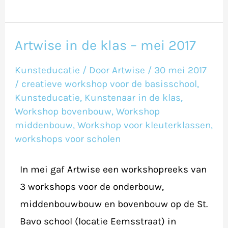
Artwise in de klas – mei 2017
Artwise
in
Kunsteducatie
/ Door
Artwise
/
30 mei 2017
de
/
creatieve workshop voor de basisschool
,
klas
Kunsteducatie
,
Kunstenaar in de klas
,
Workshop bovenbouw
,
Workshop
–
middenbouw
,
Workshop voor kleuterklassen
,
mei
workshops voor scholen
2017
In mei gaf Artwise een workshopreeks van
3 workshops voor de onderbouw,
middenbouwbouw en bovenbouw op de St.
Bavo school (locatie Eemsstraat) in