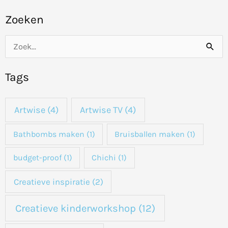
Zoeken
Z
o
Tags
e
k
Artwise
(4)
Artwise TV
(4)
n
a
Bathbombs maken
(1)
Bruisballen maken
(1)
a
budget-proof
(1)
Chichi
(1)
r
:
Creatieve inspiratie
(2)
Creatieve kinderworkshop
(12)