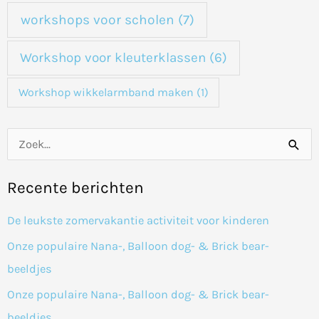
workshops voor scholen
(7)
Workshop voor kleuterklassen
(6)
Workshop wikkelarmband maken
(1)
Z
o
Recente berichten
e
k
De leukste zomervakantie activiteit voor kinderen
n
Onze populaire Nana-, Balloon dog- & Brick bear-
a
beeldjes
a
Onze populaire Nana-, Balloon dog- & Brick bear-
r
beeldjes