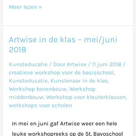
Meer lezen »
Artwise in de klas – mei/juni
Artwise
2018
in
de
Kunsteducatie
/ Door
Artwise
/
11 juni 2018
/
klas
creatieve workshop voor de basisschool
,
–
Kunsteducatie
,
Kunstenaar in de klas
,
Workshop bovenbouw
,
Workshop
mei/juni
middenbouw
,
Workshop voor kleuterklassen
,
2018
workshops voor scholen
In mei en juni gaf Artwise weer een hele
leuke workshopreeks op de St. Bavoschool