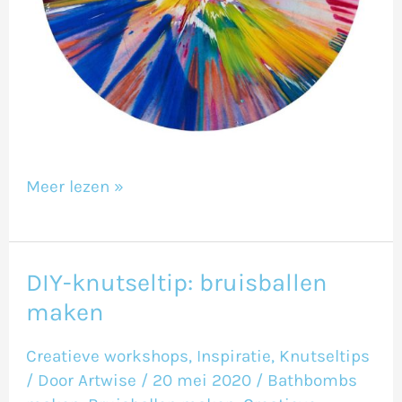
Meer lezen »
DIY-knutseltip: bruisballen
DIY-
maken
knutseltip:
bruisballen
Creatieve workshops
,
Inspiratie
,
Knutseltips
maken
/ Door
Artwise
/
20 mei 2020
/
Bathbombs