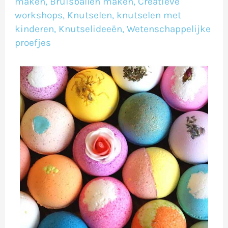
maken
,
Bruisballen maken
,
Creatieve
workshops
,
Knutselen
,
knutselen met
kinderen
,
Knutselideeën
,
Wetenschappelijke
proefjes