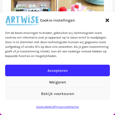
Cookie-instellingen
Om de beste ervaringen te bieden, gebruiken wij technologieën zoals
cookies om informatie over je apparaat op te slaan en/of te raadplegen.
Door in te stemmen met deze technologieën kunnen wij gegevens zoals
surfgedrag of unieke ID's op deze site verwerken. Als je geen toestemming
Knutselen met huis-tuin-en-
geeft of je toestemming intrekt, kan dit een nadelige invloed hebben op
bepaalde functies en mogelijkheden.
keukenspulletjes
Accepteren
Op ons Pinterest-bord ‘knutselen met
huis-tuin-en-keukenspulletjes’ hebben
Weigeren
we de leukste knutsel-ideeën verzameld
Bekijk voorkeuren
Let op! Bestellingen in de webshop worden pas
die kunnen worden gemaakt met lege
vanaf 7 september verzonden!
Negeren
blikken, wc-rolletjes, karton of sponsjes…
Cookiebeleid
Privacyverklaring