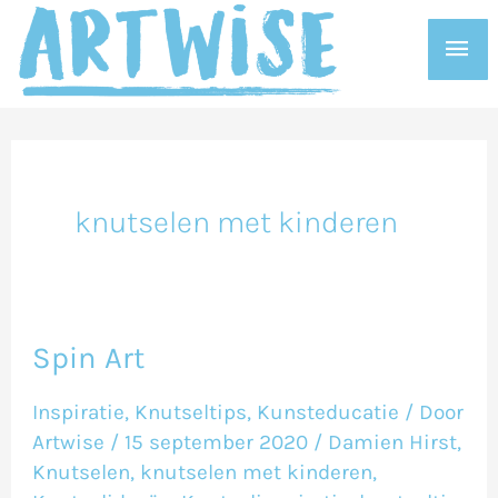
Ga
Hoo
naar
de
inhoud
knutselen met kinderen
Spin Art
Spin
Art
Inspiratie
,
Knutseltips
,
Kunsteducatie
/ Door
Artwise
/
15 september 2020
/
Damien Hirst
,
Knutselen
,
knutselen met kinderen
,