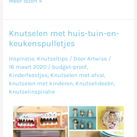
Meer lezen »
Knutselen met huis-tuin-en-
Knutselen
keukenspulletjes
met
huis-
Inspiratie
,
Knutseltips
/ Door
Artwise
/
tuin-
16 maart 2020
/
budget-proof
,
en-
Kinderfeestjes
,
Knutselen met afval
,
knutselen met kinderen
,
Knutselideeën
,
keukenspulletjes
Knutselinspiratie