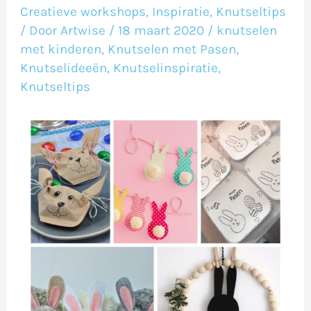
ideeën
Creatieve workshops
,
Inspiratie
,
Knutseltips
Pasen
/ Door
Artwise
/
18 maart 2020
/
knutselen
met kinderen
,
Knutselen met Pasen
,
Knutselideeën
,
Knutselinspiratie
,
Knutseltips