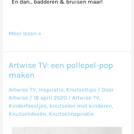
​En dan… badderen & bruisen maar!
Meer lezen »
Artwise TV: een pollepel-pop
Artwise
maken
TV:
een
Artwise TV
,
Inspiratie
,
Knutseltips
/ Door
pollepel-
Artwise
/
18 april 2020
/
Artwise TV
,
pop
Kinderfeestjes
,
knutselen met kinderen
,
Knutselideeën
,
Knutselinspiratie
maken