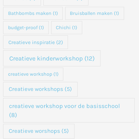
n
a
Bathbombs maken
(1)
Bruisballen maken
(1)
a
budget-proof
(1)
Chichi
(1)
r
:
Creatieve inspiratie
(2)
Creatieve kinderworkshop
(12)
creatieve workshop
(1)
Creatieve workshops
(5)
creatieve workshop voor de basisschool
(8)
Creatieve worshops
(5)