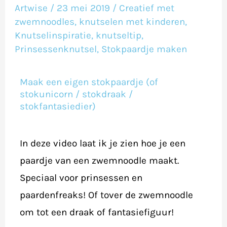
noodle
Artwise
/
23 mei 2019
/
Creatief met
zwemnoodles
,
knutselen met kinderen
,
paardje
Knutselinspiratie
,
knutseltip
,
maken
Prinsessenknutsel
,
Stokpaardje maken
(pool
noodle
Maak een eigen stokpaardje (of
horse)
stokunicorn / stokdraak /
stokfantasiedier)
In deze video laat ik je zien hoe je een
paardje van een zwemnoodle maakt.
Speciaal voor prinsessen en
paardenfreaks! Of tover de zwemnoodle
om tot een draak of fantasiefiguur!