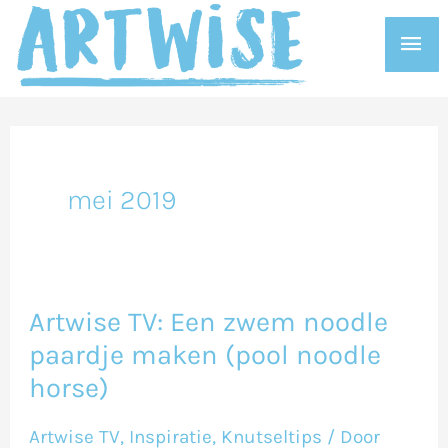
Ga
Hoo
naar
de
inhoud
mei 2019
Artwise TV: Een zwem noodle
Artwise
paardje maken (pool noodle
TV:
horse)
Een
zwem
Artwise TV
,
Inspiratie
,
Knutseltips
/ Door