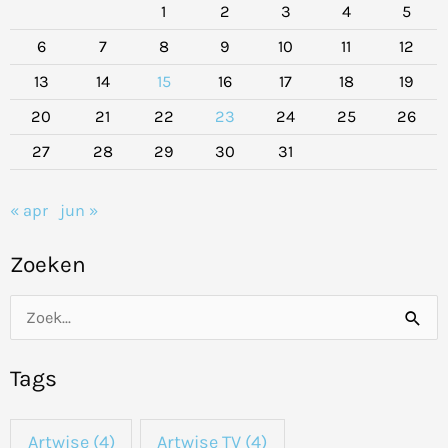
1
2
3
4
5
6
7
8
9
10
11
12
13
14
15
16
17
18
19
20
21
22
23
24
25
26
27
28
29
30
31
« apr
jun »
Zoeken
Z
o
Tags
e
k
Artwise
(4)
Artwise TV
(4)