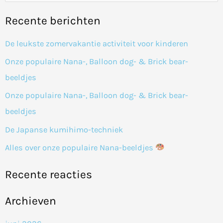
o
Recente berichten
e
k
De leukste zomervakantie activiteit voor kinderen
n
Onze populaire Nana-, Balloon dog- & Brick bear-
a
beeldjes
a
Onze populaire Nana-, Balloon dog- & Brick bear-
r
beeldjes
:
De Japanse kumihimo-techniek
Alles over onze populaire Nana-beeldjes
Recente reacties
Archieven