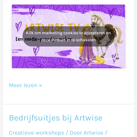
Klik om marketing cookies te accepteren en
deze inhoud in te schakelen
Meer lezen »
Bedrijfsuitjes bij Artwise
Bedrijfsuitjes
bij
Creatieve workshops
/ Door
Artwise
/