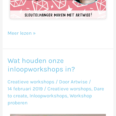
Meer lezen »
Wat houden onze
Wat
inloopworkshops in?
houden
onze
Creatieve workshops
/ Door
Artwise
/
inloopworkshops
14 februari 2019
/
Creatieve worshops
,
Dare
in?
to create
,
Inloopworkshops
,
Workshop
proberen