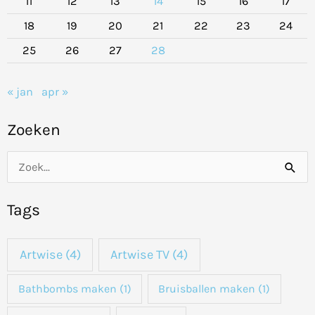
11
12
13
14
15
16
17
18
19
20
21
22
23
24
25
26
27
28
« jan
apr »
Zoeken
Z
o
Tags
e
k
Artwise
(4)
Artwise TV
(4)
n
a
Bathbombs maken
(1)
Bruisballen maken
(1)
a