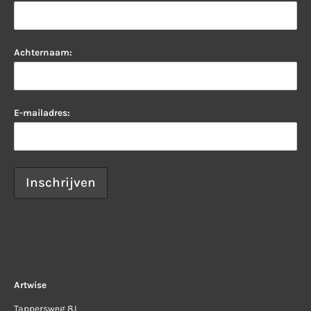
Achternaam:
E-mailadres:
Artwise
Tappersweg 8J