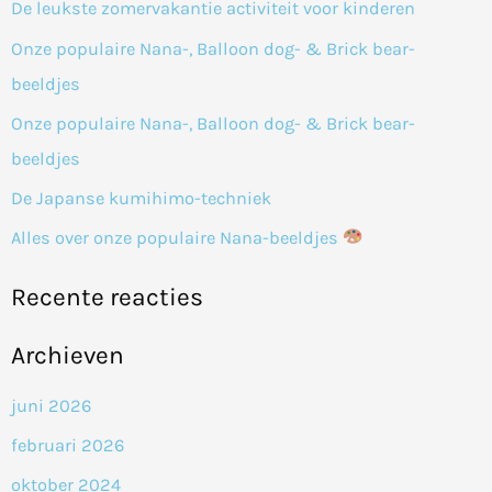
k
De leukste zomervakantie activiteit voor kinderen
n
Onze populaire Nana-, Balloon dog- & Brick bear-
a
beeldjes
a
Onze populaire Nana-, Balloon dog- & Brick bear-
r
beeldjes
:
De Japanse kumihimo-techniek
Alles over onze populaire Nana-beeldjes
Recente reacties
Archieven
juni 2026
februari 2026
oktober 2024