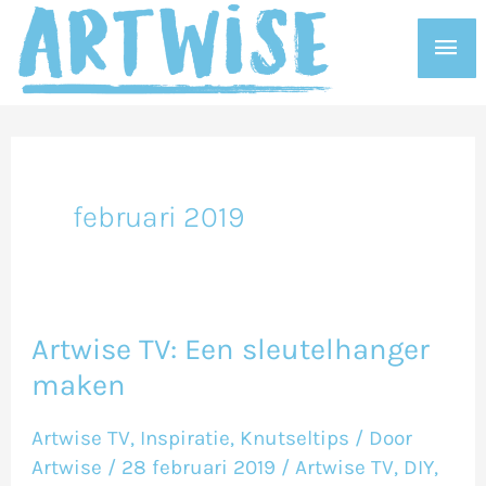
Ga
Hoo
naar
de
inhoud
februari 2019
Artwise TV: Een sleutelhanger
Artwise
maken
TV:
Een
Artwise TV
,
Inspiratie
,
Knutseltips
/ Door
sleutelhanger
Artwise
/
28 februari 2019
/
Artwise TV
,
DIY
,