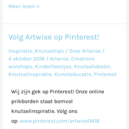
Meer lezen »
Volg Artwise op Pinterest!
Volg
Artwise
Inspiratie
,
Knutseltips
/ Door
Artwise
/
op
4 oktober 2016
/
Artwise
,
Creatieve
Pinterest!
worshops
,
Kinderfeestjes
,
Knutselideeën
,
Knutselinspiratie
,
Kunsteducatie
,
Pinterest
Wij zijn gek op Pinterest! Onze online
prikborden staat bomvol
knutselinspiratie. Volg ons
op
:
www.pinterest.com/artwise0418