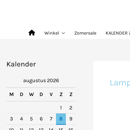
Ga
naar
de
Winkel
Zomersale
KALENDER 
inhoud
Kalender
Lamp
augustus 2026
M
D
W
D
V
Z
Z
1
2
3
4
5
6
7
8
9