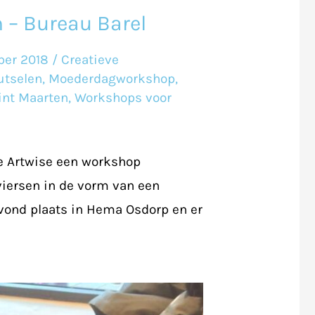
– Bureau Barel
ber 2018
/
Creatieve
utselen
,
Moederdagworkshop
,
int Maarten
,
Workshops voor
e Artwise een workshop
iersen in de vorm van een
vond plaats in Hema Osdorp en er