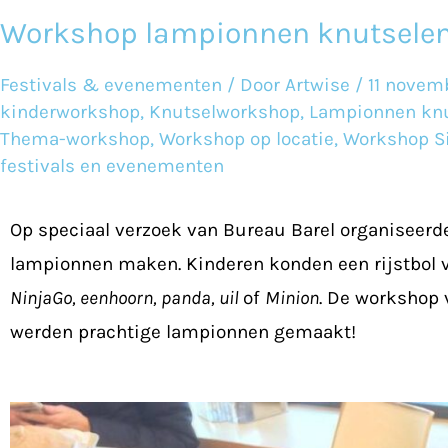
Workshop lampionnen knutselen 
Workshop
lampionnen
Festivals & evenementen
/ Door
Artwise
/
11 novem
knutselen
kinderworkshop
,
Knutselworkshop
,
Lampionnen kn
–
Thema-workshop
,
Workshop op locatie
,
Workshop S
festivals en evenementen
Bureau
Barel
Op speciaal verzoek van Bureau Barel organiseerd
lampionnen maken. Kinderen konden een rijstbol v
NinjaGo, eenhoorn, panda, uil
of
Minion
. De workshop 
werden prachtige lampionnen gemaakt!