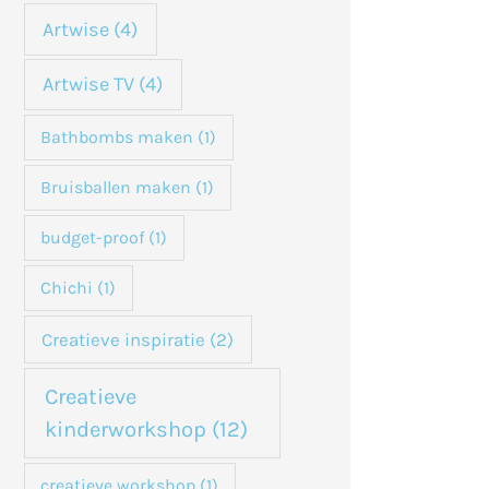
n
Artwise
(4)
a
Artwise TV
(4)
a
Bathbombs maken
(1)
r
:
Bruisballen maken
(1)
budget-proof
(1)
Chichi
(1)
Creatieve inspiratie
(2)
Creatieve
kinderworkshop
(12)
creatieve workshop
(1)