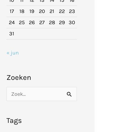
10
11
12
13
14
15
16
17
18
19
20
21
22
23
24
25
26
27
28
29
30
31
« jun
Zoeken
Z
o
e
Tags
k