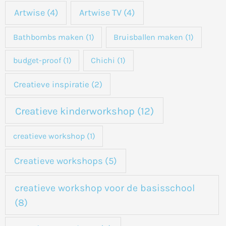
k
Artwise
(4)
Artwise TV
(4)
n
a
Bathbombs maken
(1)
Bruisballen maken
(1)
a
budget-proof
(1)
Chichi
(1)
r
:
Creatieve inspiratie
(2)
Creatieve kinderworkshop
(12)
creatieve workshop
(1)
Creatieve workshops
(5)
creatieve workshop voor de basisschool
(8)