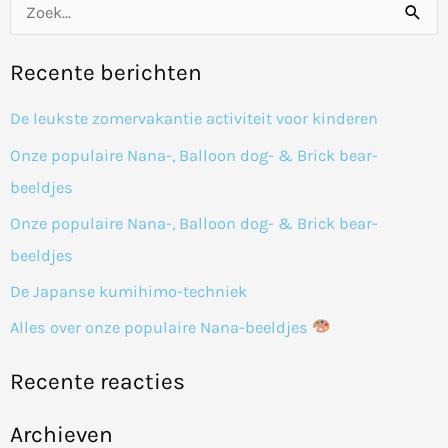
Z
o
Recente berichten
e
k
De leukste zomervakantie activiteit voor kinderen
n
Onze populaire Nana-, Balloon dog- & Brick bear-
a
beeldjes
a
Onze populaire Nana-, Balloon dog- & Brick bear-
r
beeldjes
:
De Japanse kumihimo-techniek
Alles over onze populaire Nana-beeldjes
Recente reacties
Archieven