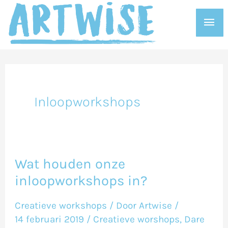
Ga
Hoo
naar
de
inhoud
Inloopworkshops
Wat houden onze
Wat
inloopworkshops in?
houden
onze
Creatieve workshops
/ Door
Artwise
/
inloopworkshops
14 februari 2019
/
Creatieve worshops
,
Dare