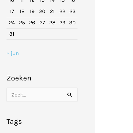
10
11
12
13
14
15
16
17
18
19
20
21
22
23
24
25
26
27
28
29
30
31
« jun
Zoeken
Z
o
e
Tags
k