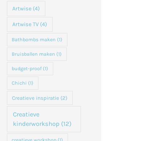
n
Artwise
(4)
a
Artwise TV
(4)
a
Bathbombs maken
(1)
r
:
Bruisballen maken
(1)
budget-proof
(1)
Chichi
(1)
Creatieve inspiratie
(2)
Creatieve
kinderworkshop
(12)
creatieve workshop
(1)