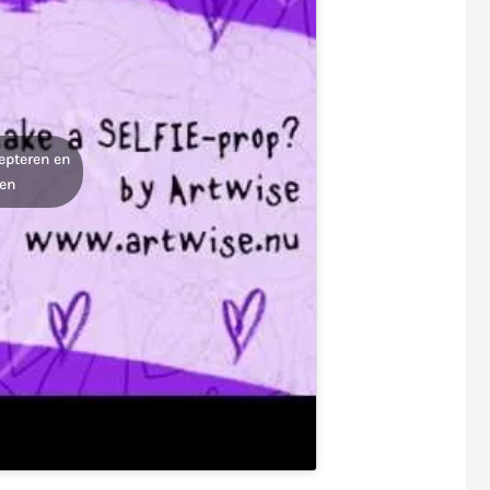
epteren en
len