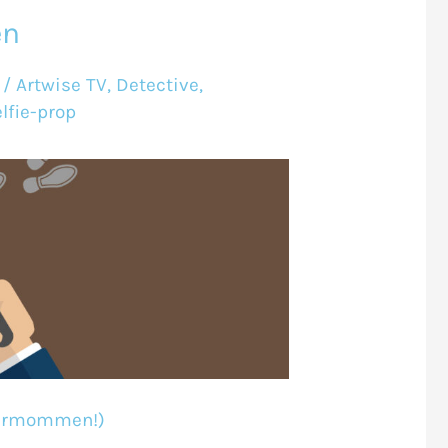
en
/
Artwise TV
,
Detective
,
lfie-prop
 vermommen!)