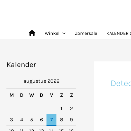
Ga
naar
de
Winkel
Zomersale
KALENDER 
inhoud
Kalender
Detec
augustus 2026
M
D
W
D
V
Z
Z
1
2
3
4
5
6
7
8
9