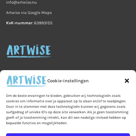
info@artwise.nu
Artwise via Google Maps
KvK-nummer
: 63993155
Cookie-instellingen
Home
Veelgestelde vragen
B2B
Om de beste ervaringen te bieden, gebruiken wij technologieën zoals
cookies om informatie over je apparaat op te slaan en/of te raadplegen.
Privacy
Algemene voorwaarden
Privacy
Door in te stemmen met deze technologieën kunnen wij gegevens zoals
surfgedrag of unieke ID's op deze site verwerken. Als je geen toestemming
Ruilen & retourneren
geeft of je toestemming intrekt, kan dit een nadelige invloed hebben op
bepaalde functies en mogelijkheden.
Leveringen & verzendkosten