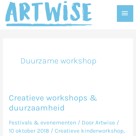
Ga
Hoo
naar
de
inhoud
Duurzame workshop
Creatieve workshops &
Creatieve
duurzaamheid
workshops
&
Festivals & evenementen
/ Door
Artwise
/
duurzaamheid
10 oktober 2018
/
Creatieve kinderworkshop
,