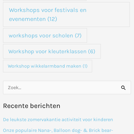
Workshops voor festivals en
evenementen
(12)
workshops voor scholen
(7)
Workshop voor kleuterklassen
(6)
Workshop wikkelarmband maken
(1)
Z
o
Recente berichten
e
k
De leukste zomervakantie activiteit voor kinderen
n
Onze populaire Nana-, Balloon dog- & Brick bear-