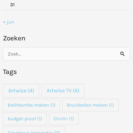
31
« jun
Zoeken
Z
o
Tags
e
k
Artwise
(4)
Artwise TV
(4)
n
a
Bathbombs maken
(1)
Bruisballen maken
(1)
a
budget-proof
(1)
Chichi
(1)
r
:
Creatieve inspiratie
(2)