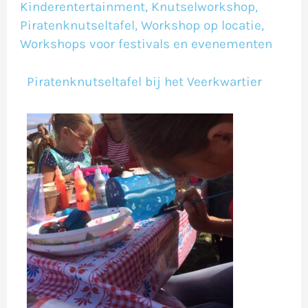
Kinderentertainment
,
Knutselworkshop
,
Piratenknutseltafel
,
Workshop op locatie
,
Workshops voor festivals en evenementen
Piratenknutseltafel bij het Veerkwartier