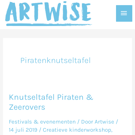
Ga
Hoo
naar
de
inhoud
Piratenknutseltafel
Knutseltafel Piraten &
Knutseltafel
Zeerovers
Piraten
&
Festivals & evenementen
/ Door
Artwise
/
Zeerovers
14 juli 2019
/
Creatieve kinderworkshop
,