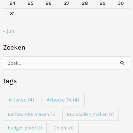
24
25
26
27
28
29
30
31
« jun
Zoeken
Z
o
Tags
e
k
Artwise
(4)
Artwise TV
(4)
n
a
Bathbombs maken
(1)
Bruisballen maken
(1)
a
budget-proof
(1)
Chichi
(1)
r