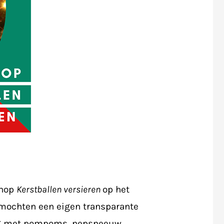
shop
Kerstballen versieren
op het
mochten een eigen transparante
slag met pompoms, nepsneeuw,