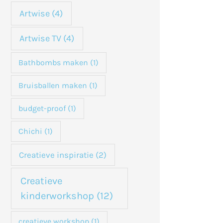
n
Artwise
(4)
a
Artwise TV
(4)
a
Bathbombs maken
(1)
r
:
Bruisballen maken
(1)
budget-proof
(1)
Chichi
(1)
Creatieve inspiratie
(2)
Creatieve
kinderworkshop
(12)
creatieve workshop
(1)