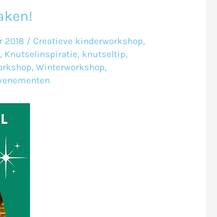
aken!
r 2018
/
Creatieve kinderworkshop
,
,
Knutselinspiratie
,
knutseltip
,
rkshop
,
Winterworkshop
,
evenementen