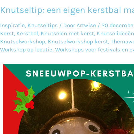
Knutseltip: een eigen kerstbal m
Knutseltip:
een
Inspiratie
,
Knutseltips
/ Door
Artwise
/
20 decembe
eigen
Kerst
,
Kerstbal
,
Knutselen met kerst
,
Knutselideeën
kerstbal
Knutselworkshop
,
Knutselworkshop kerst
,
Themawo
Workshop op locatie
,
Workshops voor festivals en 
maken!