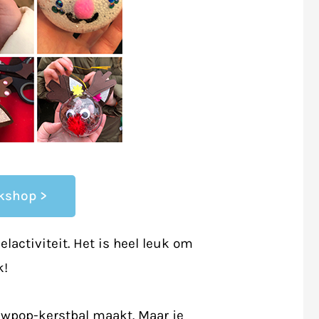
rkshop >
elactiviteit. Het is heel leuk om
k!
euwpop-kerstbal maakt. Maar je