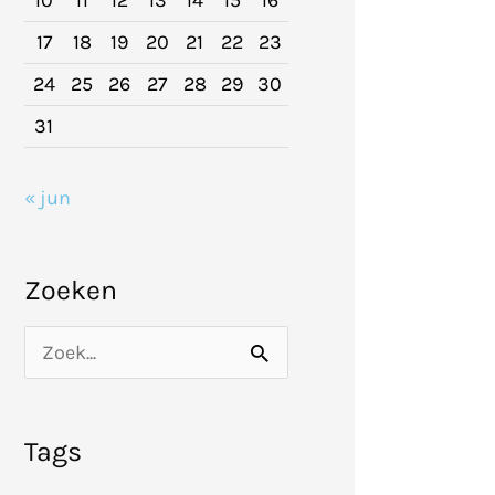
10
11
12
13
14
15
16
17
18
19
20
21
22
23
24
25
26
27
28
29
30
31
« jun
Zoeken
Z
o
e
Tags
k