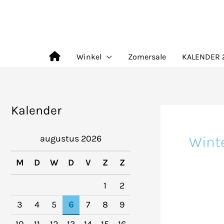
Ga
naar
de
Winkel
Zomersale
KALENDER 
inhoud
Kalender
Wint
augustus 2026
M
D
W
D
V
Z
Z
1
2
3
4
5
6
7
8
9