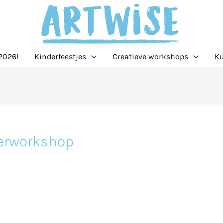
2026!
Kinderfeestjes
Creatieve workshops
Ku
erworkshop