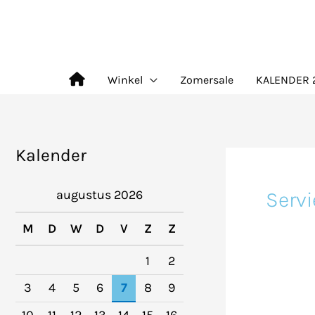
Ga
naar
de
Winkel
Zomersale
KALENDER 
inhoud
Kalender
Servi
augustus 2026
M
D
W
D
V
Z
Z
1
2
3
4
5
6
7
8
9