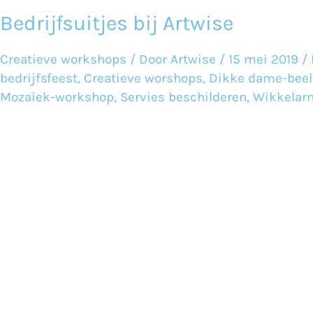
Bedrijfsuitjes bij Artwise
Bedrijfsuitjes
bij
Creatieve workshops
/ Door
Artwise
/
15 mei 2019
/
Artwise
bedrijfsfeest
,
Creatieve worshops
,
Dikke dame-beel
Mozaïek-workshop
,
Servies beschilderen
,
Wikkelar