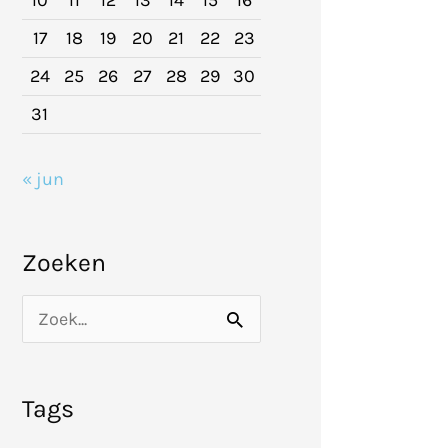
10
11
12
13
14
15
16
17
18
19
20
21
22
23
24
25
26
27
28
29
30
31
« jun
Zoeken
Z
o
e
Tags
k