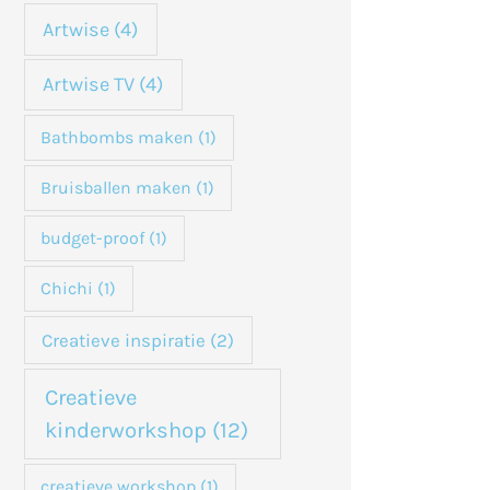
n
Artwise
(4)
a
Artwise TV
(4)
a
Bathbombs maken
(1)
r
:
Bruisballen maken
(1)
budget-proof
(1)
Chichi
(1)
Creatieve inspiratie
(2)
Creatieve
kinderworkshop
(12)
creatieve workshop
(1)